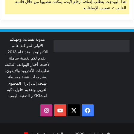
هذا الويدجت يتطلب إضافة أرقام لايت، يمكنك تنصيبها من خلال قائمة
القالب > تنصيب الإضافات.
مدونة تقنيات: وجهتكم
الأولى لمواكبة عالم
التكنولوجيا منذ عام 2013.
نقدم لكم تغطية شاملة
لأحدث أخبار الهواتف الذكية،
تطبيقات الأندرويد والآيفون،
وشروحات تقنية مبسطة
تهدف إلى إثراء المحتوى
العربي وتقديم حلول ذكية
لمشاكلكم التقنية اليومية
‫X
فيسبوك
‫YouTube
انستقرام
© حقوق النشر 2026، جميع الحقوق محفوظة |