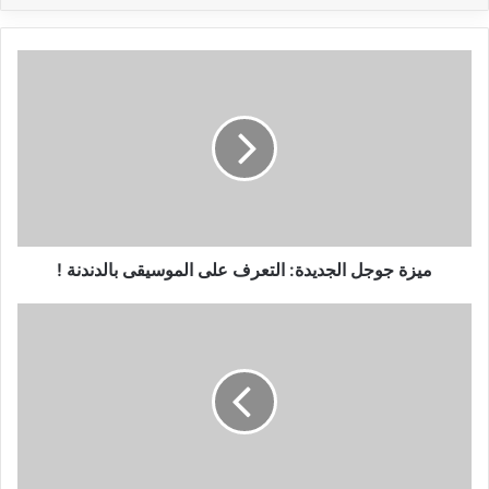
ميزة
جوجل
الجديدة:
التعرف
على
الموسيقى
بالدندنة
!
ميزة جوجل الجديدة: التعرف على الموسيقى بالدندنة !
بعد
طول
انتظار..
سوني
تكشف
عن
واجهة
بلاي