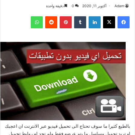
Adam
أكتوبر 11, 2020
0
دقيقة واحدة
فيسبوك
‫X
لينكدإن
بينتيريست
واتساب
بالطبع كثيرا ما سوف تحتاج الى تحميل فيديو عبر الانترنت ان اعجبك
او تريد تحميل مسلسل ما يتم عرضه فقط ولم تجد له روابط تحميل