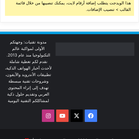
هذا الويدجت يتطلب إضافة أرقام لايت، يمكنك تنصيبها من خلال قائمة
القالب > تنصيب الإضافات.
مدونة تقنيات: وجهتكم
الأولى لمواكبة عالم
التكنولوجيا منذ عام 2013.
نقدم لكم تغطية شاملة
لأحدث أخبار الهواتف الذكية،
تطبيقات الأندرويد والآيفون،
وشروحات تقنية مبسطة
تهدف إلى إثراء المحتوى
العربي وتقديم حلول ذكية
لمشاكلكم التقنية اليومية
‫X
فيسبوك
‫YouTube
انستقرام