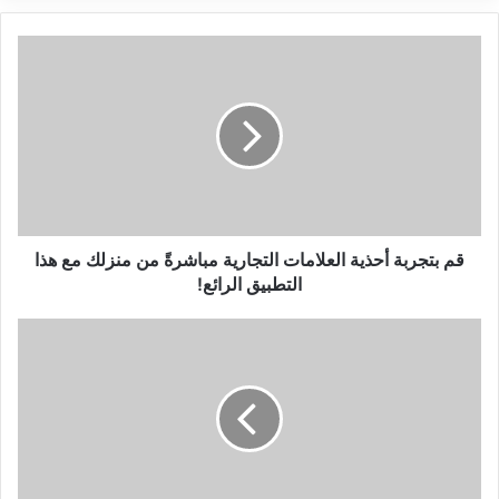
قم
بتجربة
أحذية
العلامات
التجارية
مباشرةً
من
منزلك
مع
هذا
قم بتجربة أحذية العلامات التجارية مباشرةً من منزلك مع هذا
التطبيق
التطبيق الرائع!
الرائع!
مراجعة
جهاز
Xiaomi
Mi
TV
Stick