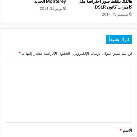
هاتفك يلتقط صور احترافية مثل
Monterey الجديد
كاميرات كانون DSLR
يونيو 22, 2021
سبتمبر 15, 2017
اترك تعليقاً
لن يتم نشر عنوان بريدك الإلكتروني.
الحقول الإلزامية مشار إليها بـ
*
ا
ل
ت
ع
ل
ي
ق
*
الاسم
*