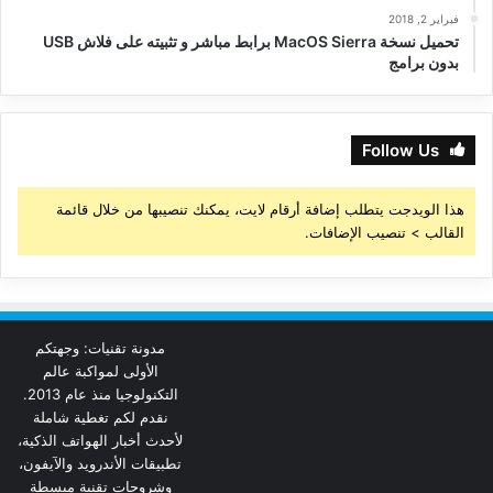
فبراير 2, 2018
تحميل نسخة MacOS Sierra برابط مباشر و تثبيته على فلاش USB
بدون برامج
Follow Us
هذا الويدجت يتطلب إضافة أرقام لايت، يمكنك تنصيبها من خلال قائمة
القالب > تنصيب الإضافات.
مدونة تقنيات: وجهتكم
الأولى لمواكبة عالم
التكنولوجيا منذ عام 2013.
نقدم لكم تغطية شاملة
لأحدث أخبار الهواتف الذكية،
تطبيقات الأندرويد والآيفون،
وشروحات تقنية مبسطة