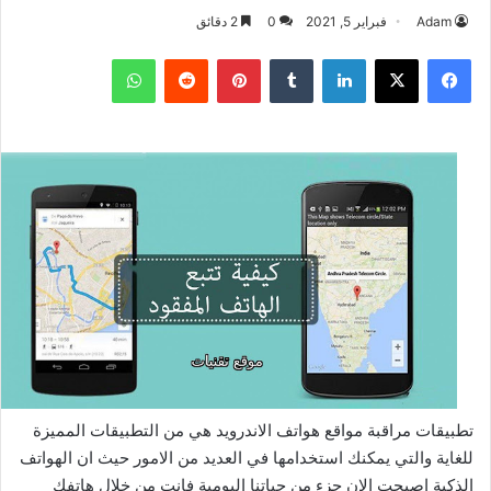
Adam
فبراير 5, 2021
0
2 دقائق
فيسبوك
‫X
لينكدإن
بينتيريست
واتساب
تطبيقات مراقبة مواقع هواتف الاندرويد هي من التطبيقات المميزة
للغاية والتي يمكنك استخدامها في العديد من الامور حيث ان الهواتف
الذكية اصبحت الان جزء من حياتنا اليومية فانت من خلال هاتفك