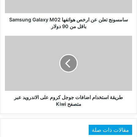
M02
باقل
من
سامسونج تعلن عن ارخص هواتفها Samsung Galaxy M02
90
باقل من 90 دولار
دولار
طريقة
استخدام
اضافات
جوجل
كروم
على
الاندرويد
عبر
متصفح
Kiwi
طريقة استخدام اضافات جوجل كروم على الاندرويد عبر
متصفح Kiwi
مقالات ذات صلة