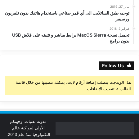
يناير 27, 2019
توجيه طبق الساتلايت الى أي قمر صناعي باستخدام هاتفك بدون تلفزيون
ورسيفر
فبراير 2, 2018
تحميل نسخة MacOS Sierra برابط مباشر و تثبيته على فلاش USB
بدون برامج
Follow Us
هذا الويدجت يتطلب إضافة أرقام لايت، يمكنك تنصيبها من خلال قائمة
القالب > تنصيب الإضافات.
مدونة تقنيات: وجهتكم
الأولى لمواكبة عالم
التكنولوجيا منذ عام 2013.