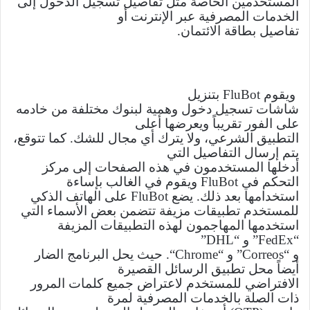
المستخدمين الخاصة مثل تفاصيل تسجيل الدخول إلى
الخدمات المصرفية عبر الإنترنت أو
تفاصيل بطاقة الائتمان.
ويقوم
FluBot
بتنزيل
شاشات تسجيل دخول وهمية لبنوك مختلفة من خادمه
على الفور تقريباً ويعرضها أعلى
التطبيق الشرعي، ولا يترك أي مجال للشك. كما تتوقع،
يتم إرسال التفاصيل التي
أدخلها المستخدمون في هذه الصفحات إلى مركز
التحكم في
FluBot
ويقوم في الغالب بإساءة
استخدامها بعد ذلك. يضع
FluBot
على الهاتف الذكي
للمستخدم تطبيقات مزيفة تتضمن بعض الأسماء التي
استخدمها المهاجمون لهذه التطبيقات المزيفة
“
FedEx
” و “
DHL
”
و “
Correos
” و “
Chrome
“. حيث يحل البرنامج الضار
أيضاً محل تطبيق الرسائل القصيرة
الافتراضي للمستخدم لاعتراض جميع كلمات المرور
ذات الصلة بالخدمات المصرفية لمرة