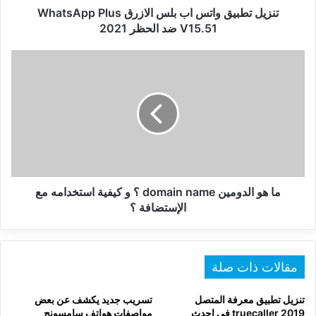
ضد
تنزيل تطبيق واتس اب بلس الازرق WhatsApp Plus
الحظر
V15.51 ضد الحظر 2021
2021
ما
هو
الدومين
domain
name
؟
و
كيفية
استخدامه
مع
ما هو الدومين domain name ؟ و كيفية استخدامه مع
الإستضافة
الإستضافة ؟
؟
مقالات ذات صلة
تنزيل تطبيق معرفة المتصل
تسريب جديد يكشف عن بعض
truecaller 2019 في احدث
مواصفات هواتف سامسونج