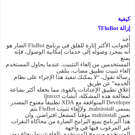
كيفية
إزالة
FluBot
؟
أحد
الجوانب الأكثر إثارة للقلق في برنامج
FluBot
الضار هو
أنه بمجرد وصوله إلى خدمات إمكانية الوصول، فإنه
يمنع
المستخدمين من إلغاء التثبيت. عندما يحاول المستخدم
إلغاء تثبيت تطبيق مصاب، يتلقى
رسالة تقول، “لا يمكنك تنفيذ هذا الإجراء على نظام
الخدمة” عن طريق
إغلاق تطبيق الإعدادات بالقوة، مما يجعله أكثر بشاعة
لمعالجة هذه المشكلة، أنشأت
linuxct
Developer
المتوافقة مع
XDA
تطبيقاً مفتوح المصدر
يسمى
malninstall
. ولإلغاء تثبيت
FluBot
يتم
تعيين
malninstall
مؤقتاً كمشغل افتراضي. وان
هذا البرنامج يمنع البرامج الضارة من محاكاة النقرات
غير المرغوب فيها في واجهة
المستخدم ويسمح للمستخدم بإلغاء تثبيتها بنجاح دون