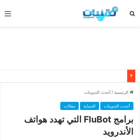
بحث عن
الق
الرئيسية
/
أحدث التدوينات
أحدث التدوينات
الحماية
مقالات
برامج FluBot التي تهدد هواتف
الأندرويد