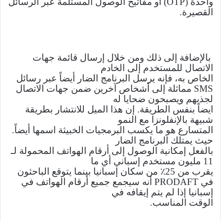
واحدة (
OTP
) أو مفاتيح الوصول المستلمة عبر الرسائل
القصيرة.
بالإضافة إلى ذلك ومن خلال إرسال قائمة جهات
الاتصال للمستخدم إلى الخادم
الخاص به، فإنه يرسل البرنامج الضار أيضاً عبر رسائل
SMS
مماثلة إلى أشخاص آخرين ضمن جهات الاتصال
لجذبهم ويصبحون ضحايا له
ايضاً بنفس الطريقة. إن هذا الميل للانتشار بطريقة
شبيهة بالإنفلونزا مع النمو
المتسارع هو ما يكسب البرمجيات الخبيثة اسمها أيضاً.
حيث يمتلك البرنامج الضار
بالفعل إمكانية الوصول إلى أرقام الهواتف المحمولة لـ
11 مليون مستخدم إسباني أي ما
يقرب من 25٪ من سكان إسبانيا بينما يتوقع الباحثون
في
PRODAFT
أنه سيجمع جميع أرقام الهواتف في
إسبانيا إذا لم يتم إيقافه في
الوقت المناسب.