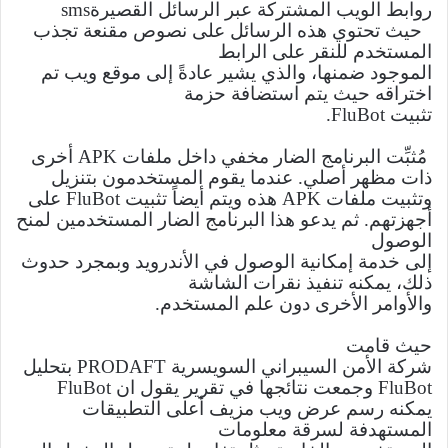
روابط الويب المشتركة عبر الرسائل القصيرة
sms
حيث تحتوي هذه الرسائل على نصوص مقنعة تجذب
المستخدم للنقر على الرابط
الموجود ضمنها، والذي يشير عادةً إلى موقع ويب تم
اختراقه حيث يتم استضافة حزمة
تثبيت
FluBot
.
مُثبِّت البرنامج الضار مخفي داخل ملفات
APK
أخرى
ذات مظهر أصلي. عندما يقوم المستخدمون بتنزيل
وتثبيت ملفات
APK
هذه ويتم أيضاً تثبيت
FluBot
على
أجهزتهم. ثم يدعو هذا البرنامج الضار المستخدمين لمنح
الوصول
إلى خدمة إمكانية الوصول في الأندرويد وبمجرد حدوث
ذلك، يمكنه تنفيذ نقرات الشاشة
والأوامر الأخرى دون علم المستخدم.
حيث قامت
شركة الأمن السيبراني السويسرية
PRODAFT
بتحليل
FluBot
وجمعت نتائجها في تقرير يقول ان
FluBot
يمكنه رسم عرض ويب مزيف أعلى التطبيقات
المستهدفة لسرقة معلومات