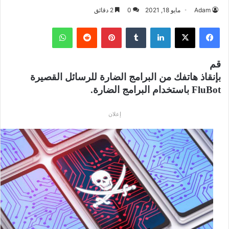
Adam
مايو 18, 2021
0
2 دقائق
فيسبوك
‫X
لينكدإن
بينتيريست
واتساب
قم
بإنقاذ هاتفك من البرامج الضارة للرسائل القصيرة
FluBot
باستخدام البرامج الضارة.
إعلان