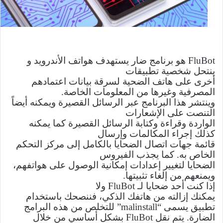
FluBot
هو برنامج ضار يستهدف
هواتف
الأندرويد و
ينتحل شخصية تطبيقات
أخرى على هاتف الضحية لسرقة بيانات اعتمادهم
المصرفية وغيرها من المعلومات الخاصة.
وينتشر هذا البرنامج عبر الرسائل القصيرة ويمكنه أيضاً
التنصت على الإشعارات
الواردة وقراءة وكتابة الرسائل القصيرة كما يمكنه
كذلك إجراء المكالمات وإرسال
قائمة جهات اتصال الضحايا بالكامل إلى مركز التحكم
الخاص به. كما يجذب الفيروس
الضحايا لتغيير إعدادات إمكانية الوصول على هواتفهم،
ويمنعهم من إلغاء تثبيتها.
إذا كنت أحد ضحايا لـ
FluBot
ولا
يمكنك إزالته من هاتفك الذكي، فننصحك باستخدام
تطبيق يسمى “
malinstall
” للتخلص من هذه البرامج
الضارة. يتم نقل
FluBot
بشكل أساسي من خلال