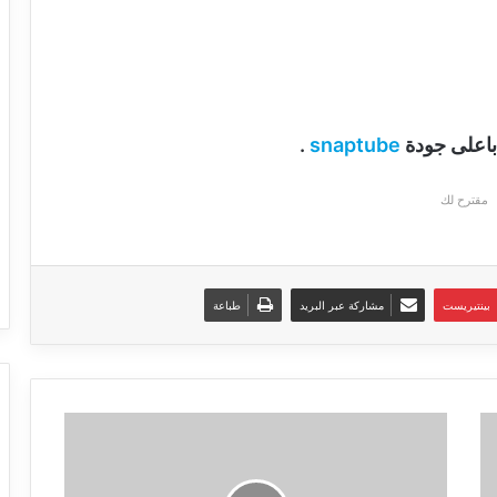
باعلى جودة
snaptube
.
مقترح لك
بينتيريست
مشاركة عبر البريد
طباعة
عملة
الدوج
كوين،
ايلون