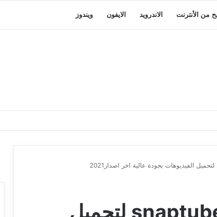
بح من الأنترنت
الاندرويد
الايفون
ويندوز
تحميل سناب تيوب snaptube لتحميل