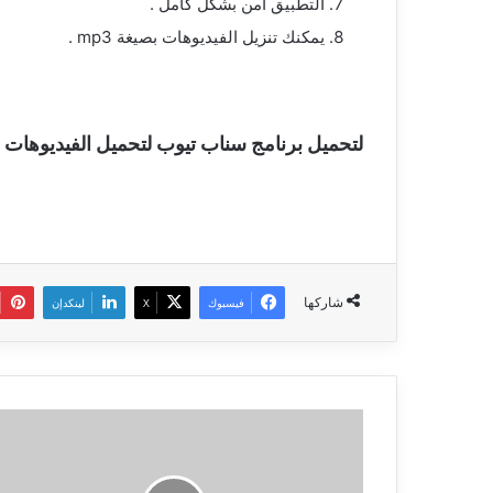
التطبيق امن بشكل كامل .
يمكنك تنزيل الفيديوهات بصيغة mp3 .
لتحميل برنامج سناب تيوب لتحميل الفيديوهات 
شاركها
فيسبوك
‫X
لينكدإن
تحميل
برنامج
واتس
اب