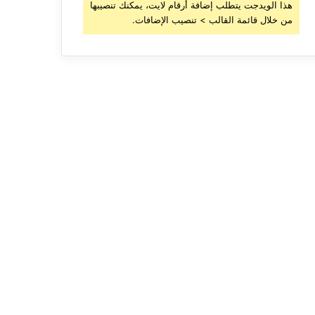
هذا الويدجت يتطلب إضافة أرقام لايت، يمكنك تنصيبها
من خلال قائمة القالب > تنصيب الإضافات.