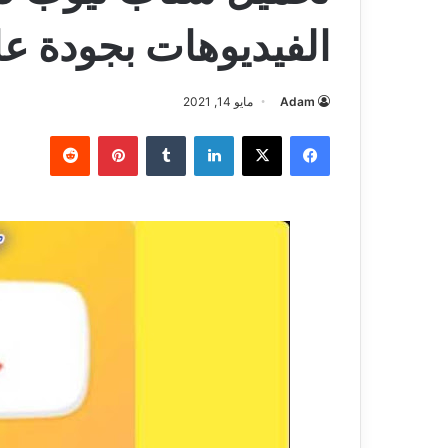
الفيديوهات بجودة عالية
Adam
مايو 14, 2021
فيسبوك
‫X
لينكدإن
بينتيريست