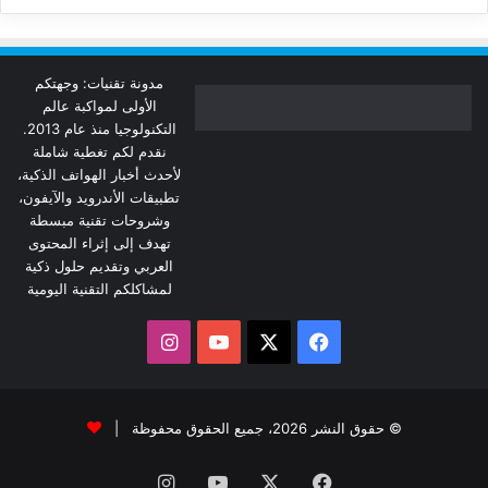
مدونة تقنيات: وجهتكم
الأولى لمواكبة عالم
التكنولوجيا منذ عام 2013.
نقدم لكم تغطية شاملة
لأحدث أخبار الهواتف الذكية،
تطبيقات الأندرويد والآيفون،
وشروحات تقنية مبسطة
تهدف إلى إثراء المحتوى
العربي وتقديم حلول ذكية
لمشاكلكم التقنية اليومية
‫X
فيسبوك
‫YouTube
انستقرام
© حقوق النشر 2026، جميع الحقوق محفوظة |
فيسبوك
‫X
‫YouTube
انستقرام