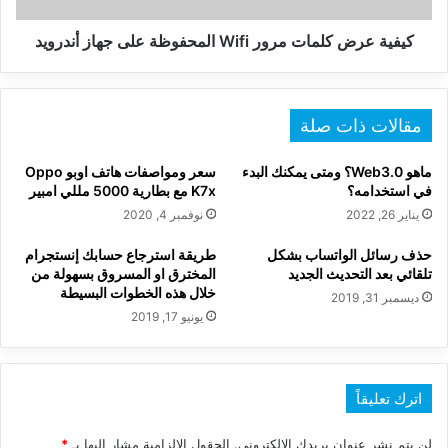
أندرويد
كيفية عرض كلمات مرور Wifi المحفوظة على جهاز أندرويد
مقالات ذات صلة
ماهو Web3.0؟ ومتى يمكنك البدء
سعر ومواصفات هاتف اوبو Oppo
في استخدامه؟
K7x مع بطارية 5000 مللي امبير
يناير 26, 2022
نوفمبر 4, 2020
حذف رسائل الواتساب بشكل
طريقة استرجاع حسابك إنستجرام
تلقائي بعد التحديث الجديد
المخترق او المسروق بسهولة من
خلال هذه الخطوات البسيطة
ديسمبر 31, 2019
يونيو 17, 2019
اترك تعليقاً
لن يتم نشر عنوان بريدك الإلكتروني.
الحقول الإلزامية مشار إليها بـ
*