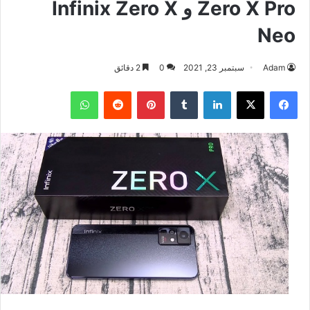
Zero X Pro و Infinix Zero X
Neo
Adam
سبتمبر 23, 2021
0
2 دقائق
فيسبوك
‫X
لينكدإن
بينتيريست
واتساب