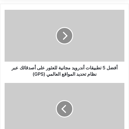
أفضل
5
تطبيقات
أندرويد
مجانية
للعثور
على
أصدقائك
عبر
نظام
أفضل 5 تطبيقات أندرويد مجانية للعثور على أصدقائك عبر
تحديد
نظام تحديد المواقع العالمي (GPS)
المواقع
العالمي
كيفية
(GPS)
عرض
كلمات
مرور
Wifi
المحفوظة
على
جهاز