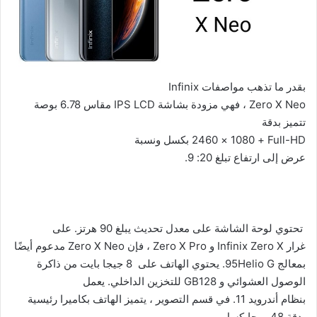
بقدر ما تذهب مواصفات
Infinix
Zero X Neo
، فهي مزودة بشاشة
IPS LCD
مقاس 6.78 بوصة
تتميز بدقة
Full-HD
+ 1080 × 2460 بكسل ونسبة
عرض إلى ارتفاع تبلغ 20: 9.
تحتوي لوحة الشاشة على معدل تحديث يبلغ 90 هرتز. على
غرار
Infinix Zero X
و
Zero X Pro
، فإن
Zero X Neo
مدعوم أيضًا
بمعالج
Helio G
95. يحتوي الهاتف على 8 جيجا بايت من ذاكرة
الوصول العشوائي و 128
GB
للتخزين الداخلي. يعمل
بنظام أندرويد 11. في قسم التصوير ، يتميز الهاتف بكاميرا رئيسية
بدقة 48 ميجابكسل