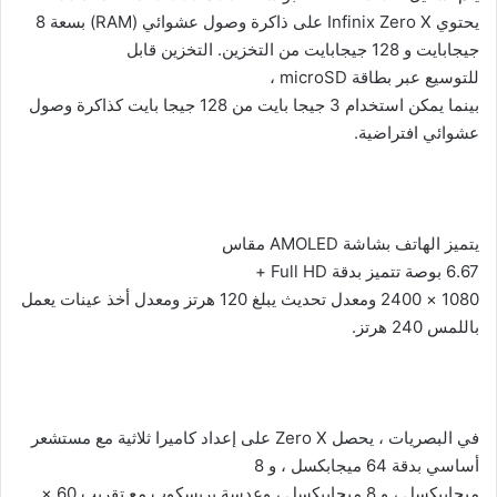
يحتوي
Infinix Zero X
على ذاكرة وصول عشوائي (
RAM
) بسعة 8
جيجابايت و 128 جيجابايت من التخزين. التخزين قابل
للتوسيع عبر بطاقة
microSD
،
بينما يمكن استخدام 3 جيجا بايت من 128 جيجا بايت كذاكرة وصول
عشوائي افتراضية.
يتميز الهاتف بشاشة
AMOLED
مقاس
6.67 بوصة تتميز بدقة
Full HD
+
1080 × 2400 ومعدل تحديث يبلغ 120 هرتز ومعدل أخذ عينات يعمل
باللمس 240 هرتز.
في البصريات ، يحصل
Zero X
على إعداد كاميرا ثلاثية مع مستشعر
أساسي بدقة 64 ميجابكسل ، و 8
ميجابيكسل ، و 8 ميجابيكسل ، وعدسة بريسكوب مع تقريب 60 ×.