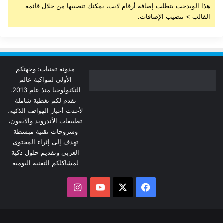
هذا الويدجت يتطلب إضافة أرقام لايت، يمكنك تنصيبها من خلال قائمة
القالب > تنصيب الإضافات.
مدونة تقنيات: وجهتكم
الأولى لمواكبة عالم
التكنولوجيا منذ عام 2013.
نقدم لكم تغطية شاملة
لأحدث أخبار الهواتف الذكية،
تطبيقات الأندرويد والآيفون،
وشروحات تقنية مبسطة
تهدف إلى إثراء المحتوى
العربي وتقديم حلول ذكية
لمشاكلكم التقنية اليومية
‫X
فيسبوك
‫YouTube
انستقرام