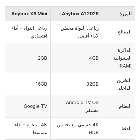
الميزة
Anybox A1 2026
Anybox X6 Mini
رباعي النواة محسّن
رباعي النواة – أداء
المعالج
لأداء أفضل
اقتصادي
الذاكرة
العشوائية
4GB
2GB
(RAM)
التخزين
16GB
32GB
الداخلي
Android TV OS
النظام
Google TV
مستقر
4K حقيقي مع تحسين
4K مدعوم – أداء
الدقة
HDR
متوسط