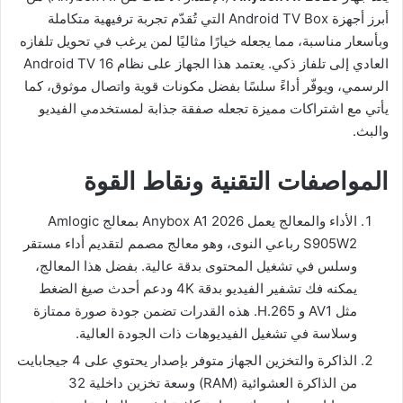
أبرز أجهزة Android TV Box التي تُقدّم تجربة ترفيهية متكاملة
وبأسعار مناسبة، مما يجعله خيارًا مثاليًا لمن يرغب في تحويل تلفازه
العادي إلى تلفاز ذكي. يعتمد هذا الجهاز على نظام Android TV 16
الرسمي، ويوفّر أداءً سلسًا بفضل مكونات قوية واتصال موثوق، كما
يأتي مع اشتراكات مميزة تجعله صفقة جذابة لمستخدمي الفيديو
والبث.
المواصفات التقنية ونقاط القوة
الأداء والمعالج يعمل Anybox A1 2026 بمعالج Amlogic
S905W2 رباعي النوى، وهو معالج مصمم لتقديم أداء مستقر
وسلس في تشغيل المحتوى بدقة عالية. بفضل هذا المعالج،
يمكنه فك تشفير الفيديو بدقة 4K ودعم أحدث صيغ الضغط
مثل AV1 و H.265. هذه القدرات تضمن جودة صورة ممتازة
وسلاسة في تشغيل الفيديوهات ذات الجودة العالية.
الذاكرة والتخزين الجهاز متوفر بإصدار يحتوي على 4 جيجابايت
من الذاكرة العشوائية (RAM) وسعة تخزين داخلية 32