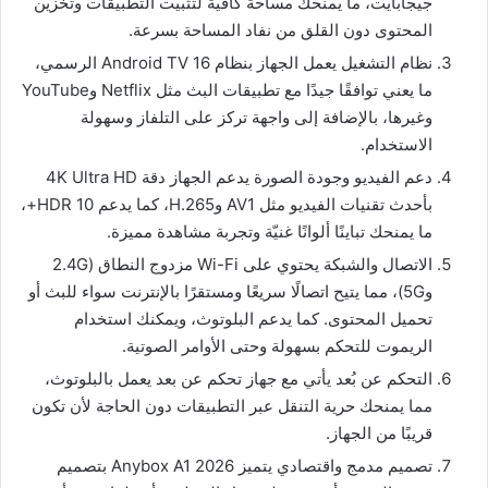
جيجابايت، ما يمنحك مساحة كافية لتثبيت التطبيقات وتخزين
المحتوى دون القلق من نفاد المساحة بسرعة.
نظام التشغيل يعمل الجهاز بنظام Android TV 16 الرسمي،
ما يعني توافقًا جيدًا مع تطبيقات البث مثل Netflix وYouTube
وغيرها، بالإضافة إلى واجهة تركز على التلفاز وسهولة
الاستخدام.
دعم الفيديو وجودة الصورة يدعم الجهاز دقة 4K Ultra HD
بأحدث تقنيات الفيديو مثل AV1 وH.265، كما يدعم HDR 10+،
ما يمنحك تباينًا ألوانًا غنيّة وتجربة مشاهدة مميزة.
الاتصال والشبكة يحتوي على Wi-Fi مزدوج النطاق (2.4G
و5G)، مما يتيح اتصالًا سريعًا ومستقرًا بالإنترنت سواء للبث أو
تحميل المحتوى. كما يدعم البلوتوث، ويمكنك استخدام
الريموت للتحكم بسهولة وحتى الأوامر الصوتية.
التحكم عن بُعد يأتي مع جهاز تحكم عن بعد يعمل بالبلوتوث،
مما يمنحك حرية التنقل عبر التطبيقات دون الحاجة لأن تكون
قريبًا من الجهاز.
تصميم مدمج واقتصادي يتميز Anybox A1 2026 بتصميم