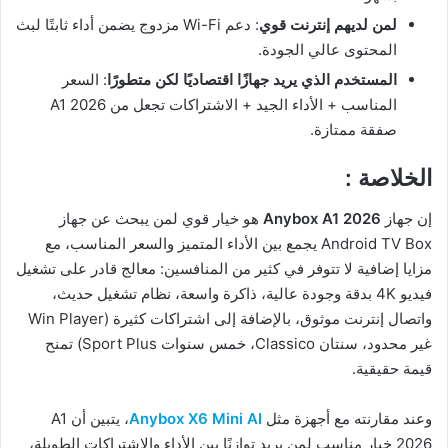
لمن لديهم إنترنت قوي
: دعم Wi-Fi مزدوج يضمن أداء ثابتًا لبث
المحتوى عالي الجودة.
المستخدم الذي يريد جهازًا اقتصاديًا لكن متطورًا
: السعر
المناسب + الأداء الجيد + الاشتراكات تجعل من A1 2026
صفقة ممتازة.
الخلاصة
:
إن جهاز
Anybox A1 2026
هو خيار قوي لمن يبحث عن جهاز
Android TV Box يجمع بين الأداء المتميز والسعر المناسب، مع
مزايا إضافية لا تتوفر في كثير من المنافسين: معالج قادر على تشغيل
فيديو 4K بدقة وجودة عالية، ذاكرة واسعة، نظام تشغيل حديث،
واتصال إنترنت موثوق، بالإضافة إلى اشتراكات كثيرة (Win Player
غير محدود، سنتان Classico، خمس سنوات Sport Plus) تمنح
قيمة حقيقية.
وعند مقارنته مع أجهزة مثل
Anybox X6 Mini AI
، يتبين أن A1
2026 خيار مناسب لمن يريد توازنًا بين الأداء والاشتراكات الطويلة،