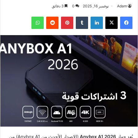
Adam
نوفمبر 16, 2025
0
3 دقائق
فيسبوك
‫X
لينكدإن
بينتيريست
واتساب
يُعد جهاز
Anybox A1 2026
(الإصدار الأحدث من Anybox A1) من