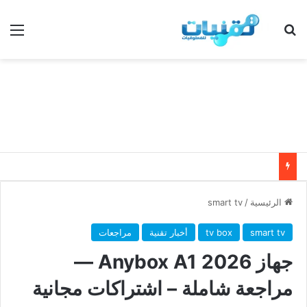
بحث عن
الق
الرئيسية
/
smart tv
smart tv
tv box
أخبار تقنية
مراجعات
جهاز Anybox A1 2026 —
مراجعة شاملة – اشتراكات مجانية