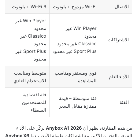
الاتصال
Wi-Fi مزدوج + بلوتوث
Wi-Fi 6 + بلوتوث
Win Player غير
Win Player غير
محدود
محدود
Classico غير
الاشتراكات
Classico غير محدود
محدود
Sport Plus غير محدود
Sport Plus غير
محدود
قوي ومستقر ومناسب
متوسط ومناسب
الأداء العام
للمشاهدة
للاستخدام العادي
فئة اقتصادية
فئة متوسطة – قيمة
الفئة
للمستخدمين
ممتازة مقابل السعر
البسطاء
من هذه المقارنة، يظهر أن
Anybox A1 2026
يركّز على الأداء
القوي والتخزين الأكبر، مع اشتراكات طويلة الأمد، بينما
Anybox X6