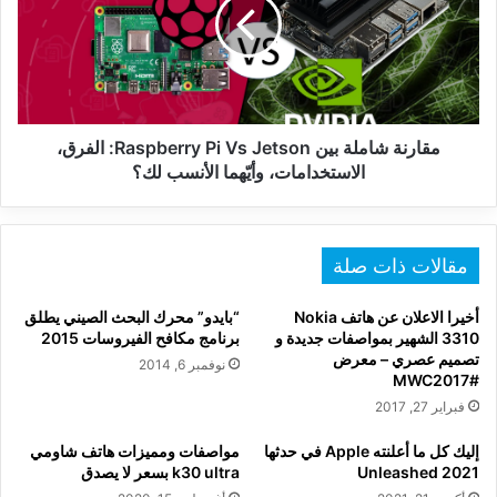
Raspberry
Pi
Vs
Jetson:
الفرق،
الاستخدامات،
وأيّهما
مقارنة شاملة بين Raspberry Pi Vs Jetson: الفرق،
الأنسب
الاستخدامات، وأيّهما الأنسب لك؟
لك؟
مقالات ذات صلة
أخيرا الاعلان عن هاتف Nokia
“بايدو” محرك البحث الصيني يطلق
3310 الشهير بمواصفات جديدة و
برنامج مكافح الفيروسات 2015
تصميم عصري – معرض
نوفمبر 6, 2014
#MWC2017
فبراير 27, 2017
إليك كل ما أعلنته Apple في حدثها
مواصفات ومميزات هاتف شاومي
Unleashed 2021
k30 ultra بسعر لا يصدق