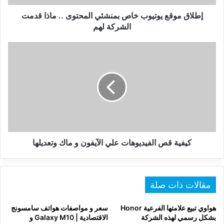
قدمت
الشركة
إطلاق موقع يوتيوب خاص بمنشئي المحتوى .. ماذا قدمت
لهم
الشركة لهم
كيفية
قص
الفيديوهات
علي
الآيفون
و
ماك
وتعديلها
كيفية قص الفيديوهات علي الآيفون و ماك وتعديلها
مقالات ذات صلة
هواوي تبيع علامتها الفرعية Honor
سعر و مواصفات هواتف سامسونج
بشكل رسمي لهذه الشركة
الاقتصادية | Galaxy M10 و