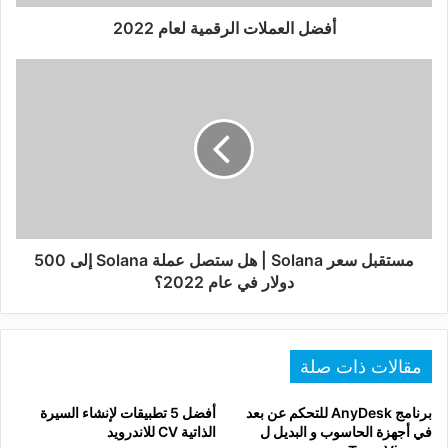
أفضل العملات الرقمية لعام 2022
مستقبل
سعر
Solana
|
هل
ستصل
عملة
Solana
إلى
500
مستقبل سعر Solana | هل ستصل عملة Solana إلى 500
دولار
دولار في عام 2022؟
في
عام
2022؟
مقالات ذات صلة
برنامج AnyDesk للتحكم عن بعد
أفضل 5 تطبيقات لإنشاء السيرة
في أجهزة الحاسوب و البديل ل
الذاتية CV للاندرويد