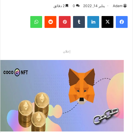
Adam
يناير 14, 2022
0
2 دقائق
فيسبوك
‫X
لينكدإن
بينتيريست
واتساب
إعلان