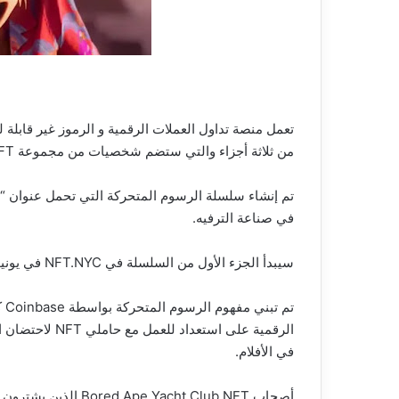
من ثلاثة أجزاء والتي ستضم شخصيات من مجموعة Bored Ape Yacht Club (BAYC) NFT.
في صناعة الترفيه.
سيبدأ الجزء الأول من السلسلة في NFT.NYC في يونيو وسيتبعه باقي الثلاثي خلال العام المقبل.
الرقمية على است
في الأفلام.
أصحاب  Yacht Club NFT