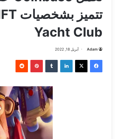
Yacht Club
Adam
أبريل 18, 2022
فيسبوك
‫X
لينكدإن
بينتيريست