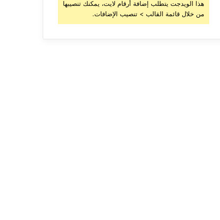
هذا الويدجت يتطلب إضافة أرقام لايت، يمكنك تنصيبها
من خلال قائمة القالب > تنصيب الإضافات.