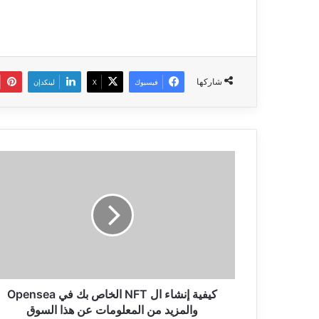
شاركها
فيسبوك
‫X
لينكدإن
كيفية
إنشاء
ال
NFT
الخاص
بك
في
Opensea
والمزيد
من
كيفية إنشاء ال NFT الخاص بك في Opensea
المعلومات
والمزيد من المعلومات عن هذا السوق