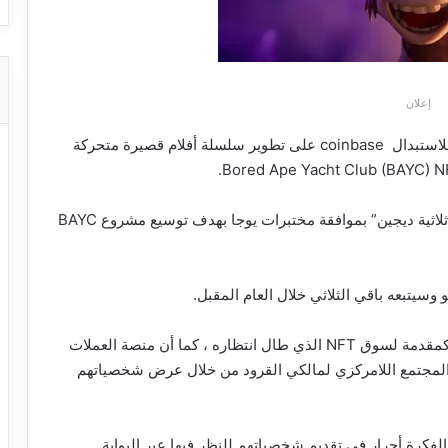
إعلان
تعمل منصة تداول العملات الرقمية و الرموز غير قابلة للاستبدال coinbase على تطوير سلسلة أفلام قصيرة متحركة
تم إنشاء سلسلة الرسوم المتحركة التي تحمل عنوان “ثلاثية ديجين” بموافقة مختبرات يوجا بهدف توسيع مشروع BAYC
تم تبني مفهوم الرسوم المتحركة بواسطة Coinbase كمقدمة لسوق NFT الذي طال انتظاره ، كما أن منصة العملات
عداد للعمل مع حاملي NFT لاحتضان المجتمع اللامركزي لمالكي القرود من خلال عرض شخصياتهم
Bored Ape الذين يشترون الفكرة أحرار في تقديم شخصياتهم للنظر فيها عبر البوابة