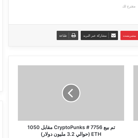
مقترح لك
بينتيريست
مشاركة عبر البريد
طباعة
تم
بيع
CryptoPunks
#
7756
مقابل
1050
ETH
(حوالي
3.2
تم بيع CryptoPunks # 7756 مقابل 1050
مليون
ETH (حوالي 3.2 مليون دولار)