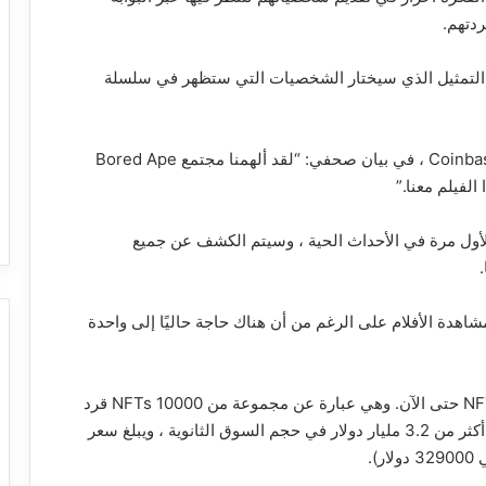
دتهم.
ر التمثيل الذي سيختار الشخصيات التي ستظهر في سلسلة
قال ويليام سوان ، مدير تسويق الترفيه والثقافة في Coinbase ، في بيان صحفي: “لقد ألهمنا مجتمع Bored Ape
فلام القصيرة لأول مرة في الأحداث الحية ، وسيتم الكشف عن جميع
لوقت نفسه ، لا يلزم وجود محفظة Coinbase لمشاهدة الأفلام على الرغم من أن هناك حاجة حاليًا إلى واحدة
يظل نادي Bored Ape هو أغلى ما يمكن تحصيله من NFT حتى الآن. وهي عبارة عن مجموعة من 10000 NFTs قرد
غير مهتم. أنتجت المجموعة المستندة إلى Ethereum أكثر من 3.2 مليار دولار في حجم السوق الثانوية ، ويبلغ سعر