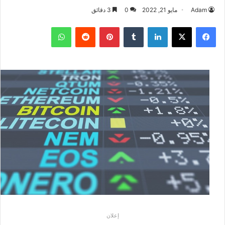
Adam
مايو 21, 2022
0
3 دقائق
فيسبوك
‫X
لينكدإن
بينتيريست
واتساب
إعلان