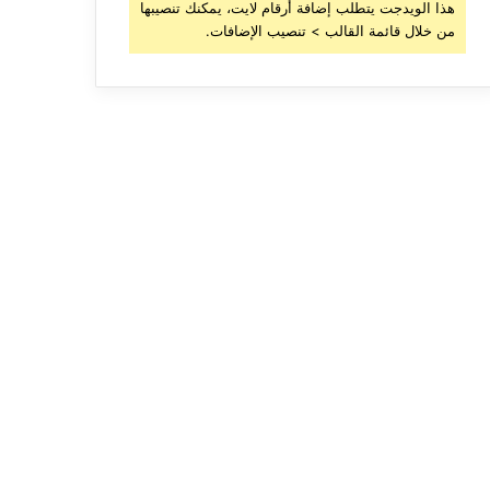
هذا الويدجت يتطلب إضافة أرقام لايت، يمكنك تنصيبها
من خلال قائمة القالب > تنصيب الإضافات.