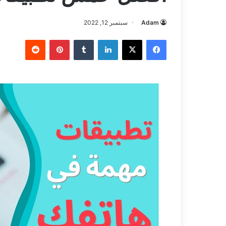
Adam
سبتمبر 12, 2022
فيسبوك
‫X
لينكدإن
بينتيريست