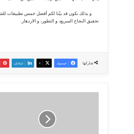
و بذلك نكون قد بيّنا لكم أفضل خمس تطبيقات للشر
تحقيق النجاح السريع، و التطور، و الازدهار.
شاركها
فيسبوك
‫X
لينكدإن
أفضل
طرق
الربح
من
اليوتيوب
بدون
أدسنس