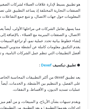
هو تطبيق بسيط لإدارة علاقات العملاء لشركات الصغيرة 
الصفقات التجارية المختلفة إذ يساعد التطبيق على تص
المعلومات حول جهات الاتصال، و تتبع جمع التفاعلات سوا
مما يسهل تعامل الشركات في مراحلها الأولى، أيضاً يع
الاتصال، و الصفقات المبرمة مع العملاء ، بالإضافة إلى
إنشاء خطوط بيانية تحدد عملية نمو، أو تراجع المبيعات،
يقدم التكبيق معلومات كاملة عن أنشطة مندوبي المبيعا
أفضل التطبيقات التي تنظم عمل الشركات النامية، و ت
● تطبيق ديكسيف
Dexef
:
يعد تطبيق dexef من أكثر التطبيقات المحاس
على الفصل، و التنظيم بين الأنشطة، و الخدمات، أيضاً 
عمليات تسديد الديون، و الأقساط، و النفقات،
ويقدم تنببهات بشأن الأرباح، و المبيعات، و من أهم مي
إجراءات يقدمها التطبيق؛ و يعد التطبيق من التطبيقات 