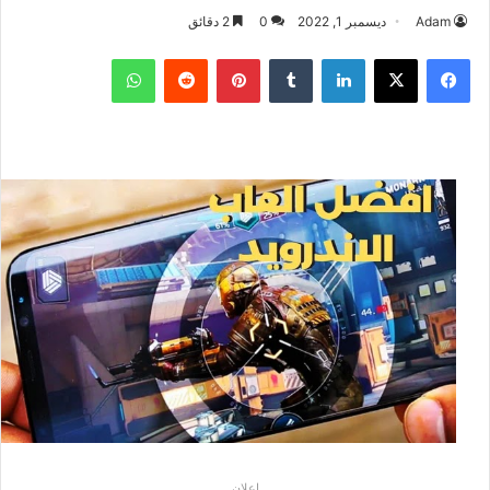
Adam
ديسمبر 1, 2022
0
2 دقائق
فيسبوك
‫X
لينكدإن
بينتيريست
واتساب
إعلان