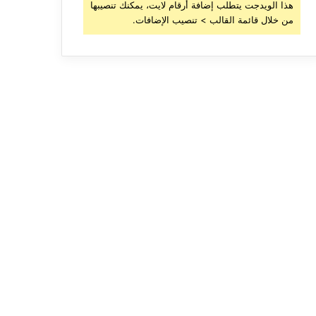
هذا الويدجت يتطلب إضافة أرقام لايت، يمكنك تنصيبها
من خلال قائمة القالب > تنصيب الإضافات.