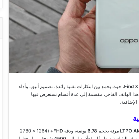
Find X
، حيث يجمع بين ابتكارات تقنية رائدة، تصميم أنيق، وأداء
ت هذا الهاتف الفاخر، مقسمة إلى عدة أقسام نستعرض فيها
الإضافية.
ة
LTPO مرنة
بحجم
6.78 بوصة
، ودقة
FHD+
(2780 × 1264
 توفر الشاشة سطوعًا مذهلًا يصل إلى
4500 شمعة
، مما يجعلها