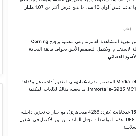
ها تدعم عمق ألوان
10 بت
، ما يتيح عرض أكثر من
1.07 مليار
إعلان
 من تجربة المشاهدة الغامرة. وهي محمية بزجاج
Corning
لة الاستخدام. ويكتمل التصميم الأنيق بحواف فائقة النحافة
لأسود الفضائي
.
MediaTe
المصمم بتقنية
4 نانومتر
، لتقديم أداء مذهل وكفاءة
Immortalis-G925 MC
، ما يجعله مثاليًا للألعاب المكثفة
1 جيجابايت
(بتردد 4266 ميجاهرتز)، مع خيارات تخزين داخلية
UFS 
. هذه المواصفات تجعل الهاتف من بين الأفضل في تشغيل
سلاسة.