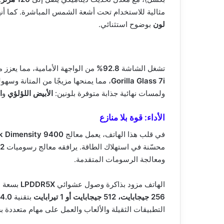
مثالية للاستخدام تحت أشعة الشمس المباشرة. كما أن
لون
بوضوح استثنائي.
تشغل الشاشة
92.8%
من الواجهة الأمامية، مما يعزز
Gorilla Glass 7i
، مما يمنحها مزيجًا من المتانة وسهو
ولمسات نهائية جذابة متوفرة بلونين:
الأبيض اللؤلؤي
و
ا
الأداء: قوة بلا منازع
في قلب هذا الهاتف، يعمل معالج
k Dimensity 9400
محسّنة في استهلاك الطاقة. يرافقه معالج رسوميات
12
ومعالجة الرسومات المتقدمة.
الهاتف مزود بذاكرة وصول عشوائي
LPDDR5X
بسعة
6
256 جيجابايت، 512 جيجابايت أو 1 تيرابايت
بتقنية
4.0
التطبيقات الثقيلة والألعاب والعمل على مهام متعددة ب