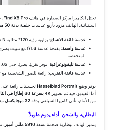
تحتل الكاميرا مركز الصدارة في هاتف
Find X8 Pro
، 
استثنائية. الهاتف مزود بأربع عدسات خلفية بدقة
50 ميجابكسل
عدسة فائقة الاتساع
: بزاوية رؤية
120°
مثالية لال
عدسة واسعة
: بفتحة عدسة
f/1.6
المنخفضة.
عدسة تليفوتوغرافية
: توفر تقريبًا بصريًا حتى
6x
،
عدسة فائقة التقريب
: رائعة للصور الشخصية مع ت
يوفر
وضع Hasselblad Portrait
تحسينات رائعة على د
أما الفيديو، فيدعم تصوير
4K بسرعة 60 إطارًا في الثانية
من الأمام، تأتي كاميرا السيلفي بدقة
32 ميجابكسل
مع 
البطارية والشحن: أداء يدوم طويلاً
يتميز الهاتف ببطارية ضخمة بسعة
5910 مللي أمبير
، ت