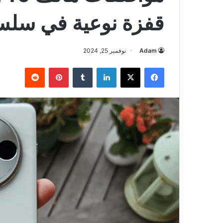
قفزة نوعية في سلسلة  X
Adam
نوفمبر 25, 2024
فيسبوك
‫X
لينكدإن
بينتيريست