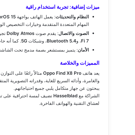
ميزات إضافية: تجربة استخدام راقية
النظام والتحديثات
: يعمل الهاتف بواجهة
orOS 15
المهام المتعددة المتقدمة وخيارات التخصيص الو
الصوت والاتصال
: يقدم صوت
Dolby Atmos
تجرب
Fi 7
، و
Bluetooth 5.4
، وشبكات
5G
. كما أنه 
الأمان
: يتميز بمستشعر بصمة مدمج تحت الشاشة و
المميزات والخلاصة
يعد هاتف
Oppo Find X8 Pro
مثالاً رائعًا على التواز
والغامرة، وأدائه السريع للغاية، وقدراته التصويرية ال
يبحثون عن جهاز متكامل يلبي جميع احتياجاتهم.
الشراكة مع
Hasselblad
تضيف لمسة احترافية على تجرب
لعشاق التقنية والهواتف الفاخرة.