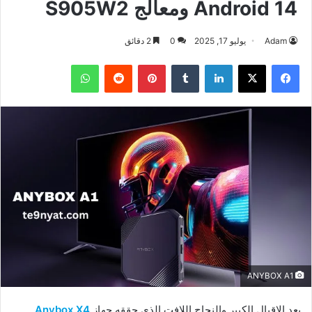
Android 14 ومعالج S905W2
Adam
يوليو 17, 2025
0
2 دقائق
فيسبوك
‫X
لينكدإن
بينتيريست
واتساب
ANYBOX A1
بعد الإقبال الكبير والنجاح اللافت الذي حققه جهاز
Anybox X4