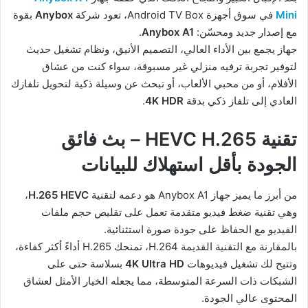
Mini
في سوق أجهزة Android TV Box، تعود شركة
Anybox
بقوة
مع إصدار جديد ومحسّن:
Anybox A1
.
جهاز يجمع بين الأداء العالي، التصميم الأنيق، ونظام تشغيل حديث
لتوفير تجربة ترفيه منزلي غير مسبوقة، سواء كنت من عشاق
الأفلام، أو من محبي الألعاب، أو تبحث عن وسيلة ذكية لتحويل تلفازك
العادي إلى تلفاز ذكي بدقة
4K HDR
.
تقنية HEVC H.265 – بث فائق
الجودة بأقل استهلاك للبيانات
من أبرز ما يميز جهاز Anybox A1 هو دعمه لتقنية
H.265 HEVC
،
وهي تقنية ضغط فيديو متقدمة تعمل على تقليص حجم ملفات
الفيديو مع الحفاظ على جودة صورة استثنائية.
بالمقارنة مع التقنية القديمة H.264، تمنحك H.265 أداءً أكثر كفاءة،
وتتيح لك تشغيل فيديوهات
4K Ultra HD
بسلاسة حتى على
الشبكات ذات السرعة المتوسطة، مما يجعله الخيار الأمثل لعشاق
المحتوى عالي الجودة.