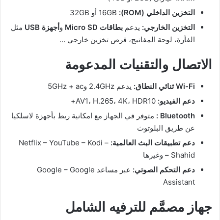
التخزين الداخلي (ROM):
16GB أو 32GB
التخزين الخارجي:
يدعم
بطاقات Micro SD
و
أجهزة USB
مثل
الفأرة، لوحة المفاتيح، قرص تخزين خارجي …
الاتصال والتقنيات المدعومة
Wi-Fi ثنائي النطاق:
يدعم 2.4GHz و5GHz + ac
دعم الفيديو:
AV1، H.265، 4K، HDR10+
Bluetooth :
متوفر في الجهاز مع امكانية ربط بأجهزة لاسلكيا
عن طريق البلوتوث
دعم تطبيقات البث العالمية:
Netflix – YouTube – Kodi –
Shahid – وغيرها
دعم التحكم الصوتي:
عبر مساعد Google – Google
Assistant
جهاز مصمَّم للترفيه الشامل