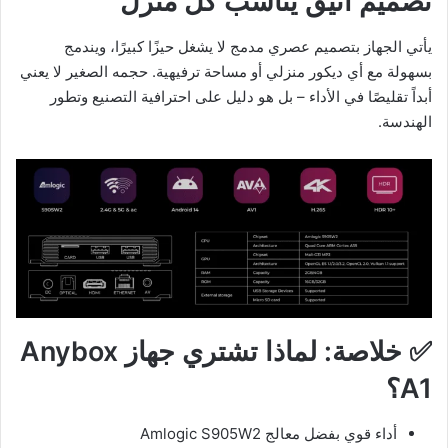
تصميم أنيق يناسب كل منزل
يأتي الجهاز بتصميم عصري مدمج لا يشغل حيزًا كبيرًا، ويندمج
بسهولة مع أي ديكور منزلي أو مساحة ترفيهية. حجمه الصغير لا يعني
أبداً تقليصًا في الأداء – بل هو دليل على احترافية التصنيع وتطور
الهندسة.
✅
خلاصة: لماذا تشتري جهاز Anybox
A1؟
أداء قوي بفضل معالج Amlogic S905W2