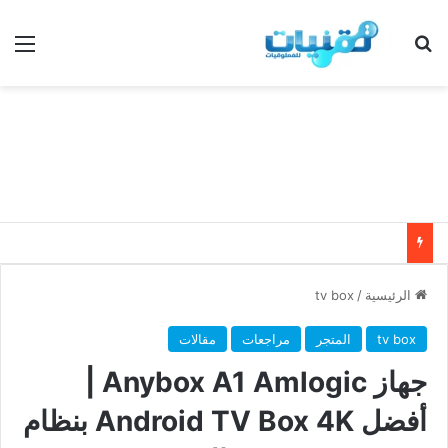
بحث عن
الق
الرئيسية
/
tv box
tv box
المتجر
مراجعات
مقالات
جهاز Anybox A1 Amlogic |
أفضل Android TV Box 4K بنظام