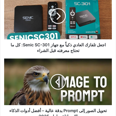
تلفازك
العادي
ذكياً
مع
جهاز
Senic
SC-
301:
كل
اجعل تلفازك العادي ذكياً مع جهاز Senic SC-301: كل ما
ما
تحتاج معرفته قبل الشراء
تحتاج
معرفته
تحويل
قبل
الصور
الشراء
إلى
Prompt
بدقة
عالية
–
أفضل
أدوات
الذكاء
تحويل الصور إلى Prompt بدقة عالية – أفضل أدوات الذكاء
الاصطناعي