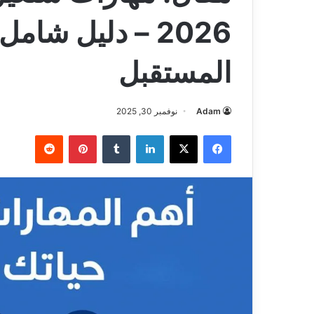
2026 – دليل شا
المستقبل
Adam
نوفمبر 30, 2025
فيسبوك
‫X
لينكدإن
بينتيريست