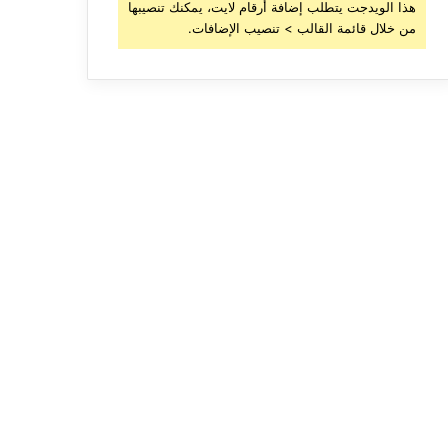
هذا الويدجت يتطلب إضافة أرقام لايت، يمكنك تنصيبها
من خلال قائمة القالب > تنصيب الإضافات.