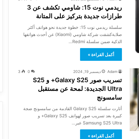
ريدمي نوت 15: شاومي تكشف عن 3
طرازات جديدة بتركيز على المتانة
سلسلة ريدمي نوت 15: خطوة جديدة نحو هواتف أكثر
صلابةكشفت شركة شاومي (Xiaomi) عن أحدث هواتفها
الذكية ضمن سلسلة Redmi…
أكمل القراءة »
Adam
ديسمبر 19, 2024
0
3
تسريب صور Galaxy S25+ و S25
Ultra الجديدة: لمحة عن مستقبل
سامسونج
أثارت سلسلة Galaxy S25 القادمة من سامسونج ضجة
كبيرة بعد تسريب صور لهواتف Galaxy S25+ و
Samsung S25 Ultra عبر…
أكمل القراءة »