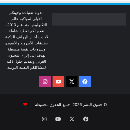
مدونة تقنيات: وجهتكم
الأولى لمواكبة عالم
التكنولوجيا منذ عام 2013.
نقدم لكم تغطية شاملة
لأحدث أخبار الهواتف الذكية،
تطبيقات الأندرويد والآيفون،
وشروحات تقنية مبسطة
تهدف إلى إثراء المحتوى
العربي وتقديم حلول ذكية
لمشاكلكم التقنية اليومية
‫X
فيسبوك
‫YouTube
انستقرام
© حقوق النشر 2026، جميع الحقوق محفوظة |
فيسبوك
‫X
‫YouTube
انستقرام