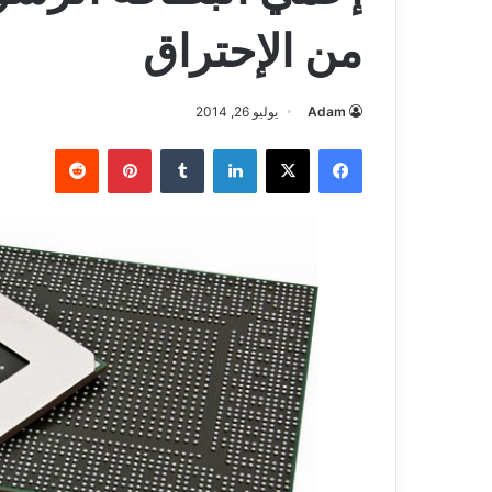
من الإحتراق
Adam
يوليو 26, 2014
فيسبوك
‫X
لينكدإن
بينتيريست