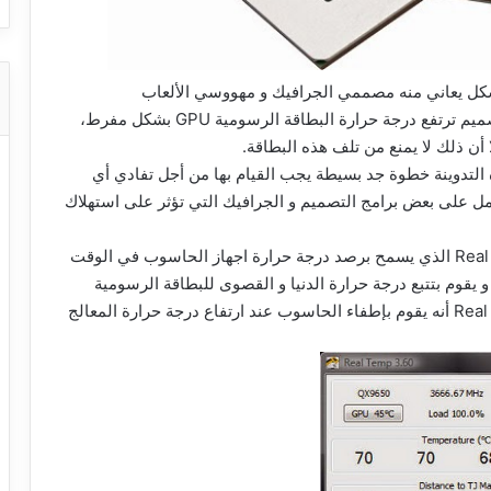
كل يعاني منه مصممي الجرافيك و مهووسي الألعاب
الإلكترونية، فبعد مدة من اللعب أو العمل على إنشاء تصميم ترتفع درجة حرارة البطاقة الرسومية GPU بشكل مفرط،
ن ذلك لا يمنع من تلف هذه البطاقة.
لتدوينة خطوة جد بسيطة يجب القيام بها من أجل تفادي أي
مل على بعض برامج التصميم و الجرافيك التي تؤثر على استهلاك
و تتمثل هذه الخطوة في استخدام برنامج Real Temp 3.70 الذي يسمح برصد درجة حرارة اجهاز الحاسوب في الوقت
يقوم بتتبع درجة حرارة الدنيا و القصوى للبطاقة الرسومية
بشكل سريع و دقيق للغاية، و المميز في برنامج Real Temp أنه يقوم بإطفاء الحاسوب عند ارتفاع درجة حرارة المعالج