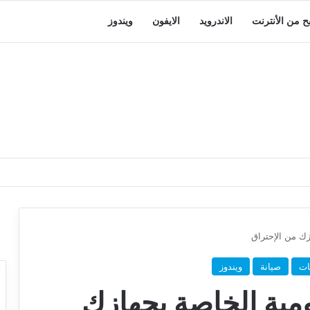
بح من الأنترنت
الاندرويد
الايفون
ويندوز
زك من الإحتراق
ات
صيانة
ويندوز
مية الخاصة بجهازك