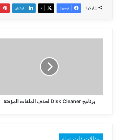
شاركها
فيسبوك
‫X
لينكدإن
برنامج
Disk
Cleaner
لحذف
الملفات
المؤقتة
برنامج Disk Cleaner لحذف الملفات المؤقتة
مقالات ذات صلة