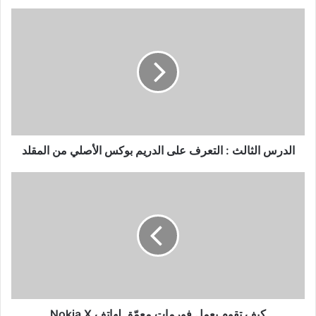
الدرس
الثالث
:
التعرف
على
الدريم
بوكس
الأصلي
من
المقلد
الدرس الثالث : التعرف على الدريم بوكس الأصلي من المقلد
كيف
تقوم
بعمل
فورمات
معمّق
لهاتف
Nokia
X
كيف تقوم بعمل فورمات معمّق لهاتف Nokia X