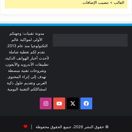
القالب > تنصيب الإضافات.
مدونة تقنيات: وجهتكم
الأولى لمواكبة عالم
التكنولوجيا منذ عام 2013.
نقدم لكم تغطية شاملة
لأحدث أخبار الهواتف الذكية،
تطبيقات الأندرويد والآيفون،
وشروحات تقنية مبسطة
تهدف إلى إثراء المحتوى
العربي وتقديم حلول ذكية
لمشاكلكم التقنية اليومية
‫X
فيسبوك
‫YouTube
انستقرام
© حقوق النشر 2026، جميع الحقوق محفوظة |