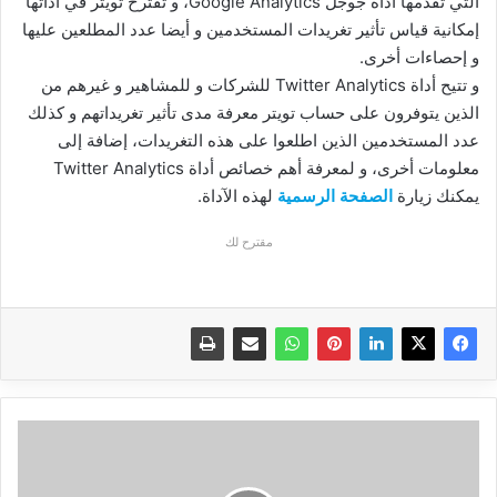
التي تقدمها أداة جوجل Google Analytics، و تقترح تويتر في أداتها
إمكانية قياس تأثير تغريدات المستخدمين و أيضا عدد المطلعين عليها
و إحصاءات أخرى.
و تتيح أداة Twitter Analytics للشركات و للمشاهير و غيرهم من
الذين يتوفرون على حساب تويتر معرفة مدى تأثير تغريداتهم و كذلك
عدد المستخدمين الذين اطلعوا على هذه التغريدات، إضافة إلى
معلومات أخرى، و لمعرفة أهم خصائص أداة Twitter Analytics
يمكنك زيارة
الصفحة الرسمية
لهذه الآداة.
مقترح لك
آخرأخبار
هاتف
آيفون