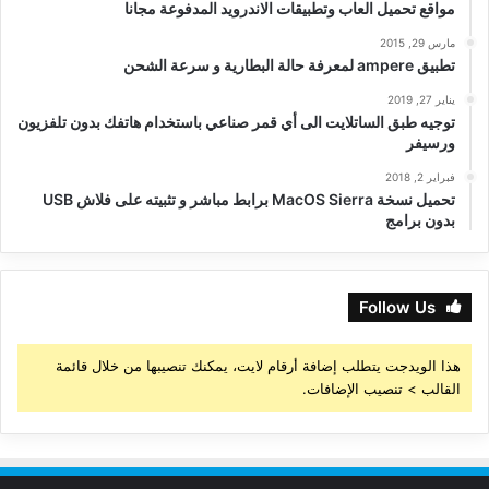
مواقع تحميل العاب وتطبيقات الاندرويد المدفوعة مجانا
مارس 29, 2015
تطبيق ampere لمعرفة حالة البطارية و سرعة الشحن
يناير 27, 2019
توجيه طبق الساتلايت الى أي قمر صناعي باستخدام هاتفك بدون تلفزيون
ورسيفر
فبراير 2, 2018
تحميل نسخة MacOS Sierra برابط مباشر و تثبيته على فلاش USB
بدون برامج
Follow Us
هذا الويدجت يتطلب إضافة أرقام لايت، يمكنك تنصيبها من خلال قائمة
القالب > تنصيب الإضافات.