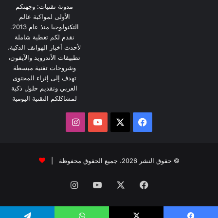
مدونة تقنيات: وجهتكم
الأولى لمواكبة عالم
التكنولوجيا منذ عام 2013.
نقدم لكم تغطية شاملة
لأحدث أخبار الهواتف الذكية،
تطبيقات الأندرويد والآيفون،
وشروحات تقنية مبسطة
تهدف إلى إثراء المحتوى
العربي وتقديم حلول ذكية
لمشاكلكم التقنية اليومية
‫X
فيسبوك
‫YouTube
انستقرام
© حقوق النشر 2026، جميع الحقوق محفوظة |
فيسبوك
‫X
‫YouTube
انستقرام