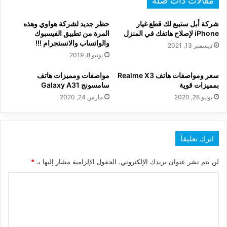
مقالات ذات صلة
شركة أبل ستبيع لك قطع غيار
حظر جديد لشركة هواوي وهذه
iPhone لإصلاح هاتفك في المنزل
المرة من تطبيق الفيسبوك
والواتساب والانستجرام !!!
ديسمبر 13, 2021
يونيو 8, 2019
سعر ومواصفات هاتف Realme X3
مواصفات ومميزات هاتف
بمميزات قوية
سامسونج Galaxy A31
يونيو 28, 2020
مارس 24, 2020
اترك تعليقاً
لن يتم نشر عنوان بريدك الإلكتروني.
الحقول الإلزامية مشار إليها بـ
*
ا
ل
ت
ع