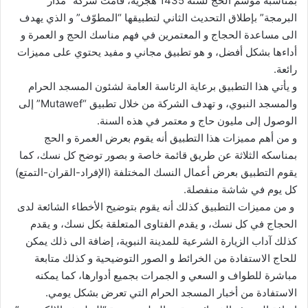
بمناسبة موسم الحج لسنة 1435 هجرية، قامت شركة “مدار
البرمجة” بإطلاق التحديث الثاني لتطبيقها “المطوّف” و الذي يهدف
الى مساعدة الحجاج و المعتمرين في فهم مناسك الحج و العمرة و
أداءها بشكل أفضل، و هو تطبيق مجاني و مفيد يحتوي على مميزات
رائعة.
و يأتي هذا التطبيق برعاية الرئاسة العامة لشئون المسجد الحرام
والمسجد النبوي، و تهدف الشركة من خلال تطبيق “Mutawef” إلى
الوصول إلى مليون حاج و معتمر في هذه السنة.
و من أهم مميزات هذا التطبيق أنه يقوم بعرض العمرة و الحج
بمناسكه الثلاثة عن طريق قائمة خاصة و بصور توضح كل نسك، كما
يقوم التطبيق بعرض أعمال النسك المختلفة (الإفراد-القران-التمتع)
كل يوم في شاشة منفصلة.
و من مميزات التطبيق كذلك أنه يقوم بتوضيح الأخطاء الشائعة لدى
الحجاج في كل نسك، و يقدم الفتاوى المتعلقة بكل نسك، و يقدم
كذلك آداب الزيارة الشرعية للمدينة النبوية، إضافة الى ذلك يمكن
للحاج الاستفادة من الخرائط و الصور التوضيحية و كذلك متابعة
مباشرة للطواف و السعي و الجمرات بجميع أدوارها، كما يمكنه
الاستفادة من أخبار المسجد الحرام التي تعرض بشكل يومي.