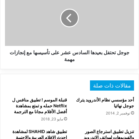
بعيدها
السادس
عشر
على
تأسيسها
مع
إنجازات
مهمة
جوجل تحتفل بعيدها السادس عشر على تأسيسها مع إنجازات
مهمة
مقالات ذات صلة
أحد مؤسسي نظام الأندرويد يترك
قنبلة الموسم ! تطبيق منافس ل
جوجل نهائيا
Netflix حمله و تمتع بمشاهدة
أفضل الأفلام مجانا مع الترجمة
نوفمبر 2, 2014
مايو 23, 2018
تنزيل تطبيق استرجاع الصور
تطبيق شاهد SHAHID‏ لمشاهدة
والفيديوهات لهواتف الاندرويد
احدث الافلام العربية والاجنبية