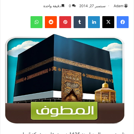
Adam
سبتمبر 27, 2014
0
دقيقة واحدة
فيسبوك
‫X
لينكدإن
بينتيريست
واتساب