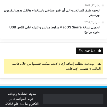
يناير 27, 2019
توجيه طبق الساتلايت الى أي قمر صناعي باستخدام هاتفك بدون تلفزيون
ورسيفر
فبراير 2, 2018
تحميل نسخة MacOS Sierra برابط مباشر و تثبيته على فلاش USB
بدون برامج
Follow Us
هذا الويدجت يتطلب إضافة أرقام لايت، يمكنك تنصيبها من خلال قائمة
القالب > تنصيب الإضافات.
مدونة تقنيات: وجهتكم
الأولى لمواكبة عالم
التكنولوجيا منذ عام 2013.