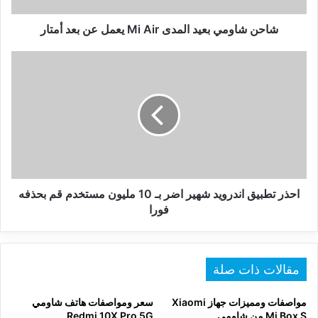
بعد
أمتار
شاحن شاومي بعيد المدى Mi Air يعمل عن بعد أمتار
احذر
تطبيق
اندرويد
شهير
اضر
بـ
10
مليون
مستخدم
قم
احذر تطبيق اندرويد شهير اضر بـ 10 مليون مستخدم قم بحذفه
بحذفه
فورا
فورا
مقالات ذات صلة
مواصفات ومميزات جهاز Xiaomi
سعر ومواصفات هاتف شاومي
Mi Box S من شاومي
Redmi 10X Pro 5G