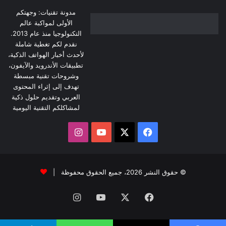
مدونة تقنيات: وجهتكم
الأولى لمواكبة عالم
التكنولوجيا منذ عام 2013.
نقدم لكم تغطية شاملة
لأحدث أخبار الهواتف الذكية،
تطبيقات الأندرويد والآيفون،
وشروحات تقنية مبسطة
تهدف إلى إثراء المحتوى
العربي وتقديم حلول ذكية
لمشاكلكم التقنية اليومية
‫X
فيسبوك
‫YouTube
انستقرام
© حقوق النشر 2026، جميع الحقوق محفوظة |
فيسبوك
‫X
‫YouTube
انستقرام