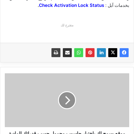
بخدمات آبل :
Check Activation Lock Status
.
مقترح لك
موقع
يسمح
لك
باختيار
حاسوب
محمول
حسب
قدراتك
المادية
موقع يسمح لك باختيار حاسوب محمول حسب قدراتك المادية