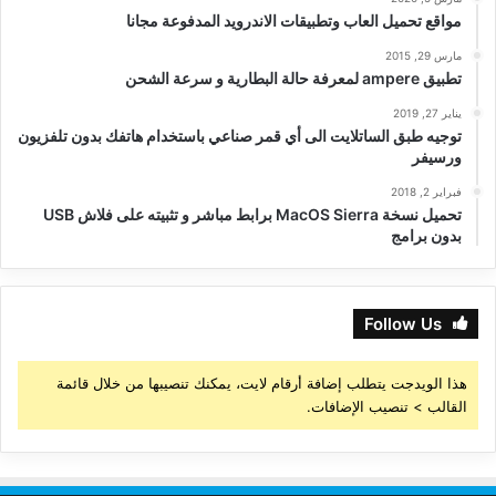
مواقع تحميل العاب وتطبيقات الاندرويد المدفوعة مجانا
مارس 29, 2015
تطبيق ampere لمعرفة حالة البطارية و سرعة الشحن
يناير 27, 2019
توجيه طبق الساتلايت الى أي قمر صناعي باستخدام هاتفك بدون تلفزيون
ورسيفر
فبراير 2, 2018
تحميل نسخة MacOS Sierra برابط مباشر و تثبيته على فلاش USB
بدون برامج
Follow Us
هذا الويدجت يتطلب إضافة أرقام لايت، يمكنك تنصيبها من خلال قائمة
القالب > تنصيب الإضافات.