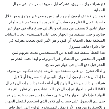
فخ شراء جهاز مسروق، فشركة آبل معروفة بصرامتها في مجال
الحماية.
فبعد شراء هاتف آيفون أو جهاز آيباد من مصدر غير موثوق و من خلال
خاصية تفعيل القفل مع حساب آي كلود يجد المستخدم نفسه أمام
جهاز عادي لا يستفيد من مميزاته و بالتالي ضياع ماله في جهاز غير
صالح، و حتى يستفيد من الجهاز يجب على المستخدم إدخال البيانات
المتعلقة بقفل الحماية آي كلود و هو الأمر الذي يصعب معرفته في
حال شراء هاتف مسروق.
هذا الخطأ يسقط فيه العديد من المستخدمين بحيث يغريهم ثمن
الجهاز المنخفض من المصادر غير الموثوقة و لهذا يجب الحذر ثم
الحذر قبل دفع المال في جهاز غير صالح.
و لذلك تقترح آبل على مستخدميها طريقة جديدة تمكنهم من معرفة
ما إذا كان هاتف آيفون أو الجهاز اللوحي آيباد مسروقا أو لا قبل
شراءه، و ذلك من خلال الولوج إلى أداة خاصة بذلك و إدخال رقم ال
IMEI الخاص بالجهاز ثم إدخال كود الكابتشا، و من تم تظهر النتيجة
النهائية فإذا كان الجهاز مقفل على حساب مُعين فيجب عدم شراءه
حتى يتم الحصول على حساب آي كلاود الذي استخدم لتفعيل الجهاز.
و للاستفادة من هذه الأداة يمكن للمستخدم الولوج الى رابط خاص