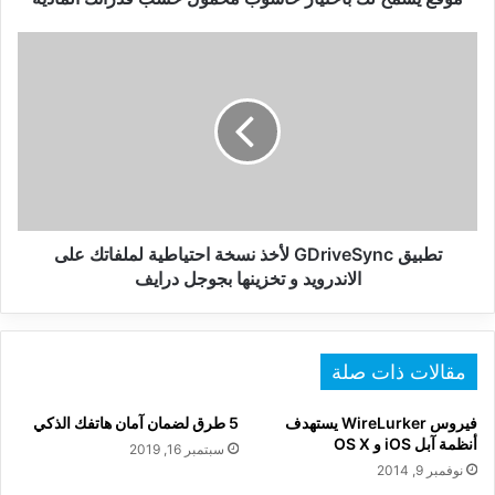
تطبيق
GDriveSync
لأخذ
نسخة
احتياطية
لملفاتك
على
الاندرويد
و
تخزينها
تطبيق GDriveSync لأخذ نسخة احتياطية لملفاتك على
بجوجل
الاندرويد و تخزينها بجوجل درايف
درايف
مقالات ذات صلة
فيروس WireLurker يستهدف
5 طرق لضمان آمان هاتفك الذكي
أنظمة آبل iOS و OS X
سبتمبر 16, 2019
نوفمبر 9, 2014