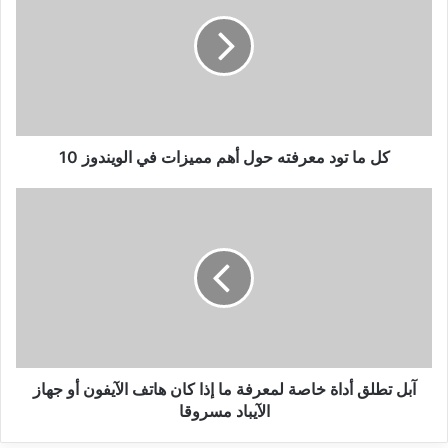
تود
معرفته
حول
أهم
مميزات
في
الويندوز
10
كل ما تود معرفته حول أهم مميزات في الويندوز 10
آبل
تطلق
أداة
خاصة
لمعرفة
ما
إذا
كان
هاتف
الآيفون
آبل تطلق أداة خاصة لمعرفة ما إذا كان هاتف الآيفون أو جهاز
أو
الآيباد مسروقا
جهاز