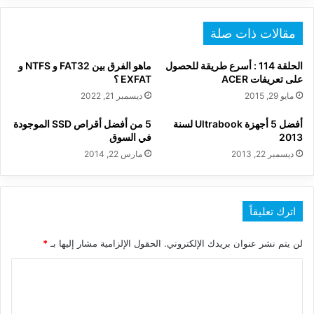
الآيباد
مسروقا
مقالات ذات صلة
الحلقة 114 : أسرع طريقة للحصول
ماهو الفرق بين FAT32 و NTFS و
على تعريفات ACER
EXFAT ؟
مايو 29, 2015
ديسمبر 21, 2022
أفضل 5 أجهزة Ultrabook لسنة
5 من أفضل أقراص SSD الموجودة
2013
في السوق
ديسمبر 22, 2013
مارس 22, 2014
اترك تعليقاً
لن يتم نشر عنوان بريدك الإلكتروني.
الحقول الإلزامية مشار إليها بـ
*
ا
ل
ت