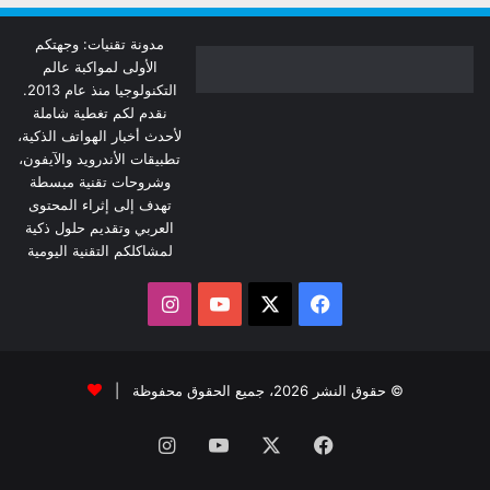
مدونة تقنيات: وجهتكم
الأولى لمواكبة عالم
التكنولوجيا منذ عام 2013.
نقدم لكم تغطية شاملة
لأحدث أخبار الهواتف الذكية،
تطبيقات الأندرويد والآيفون،
وشروحات تقنية مبسطة
تهدف إلى إثراء المحتوى
العربي وتقديم حلول ذكية
لمشاكلكم التقنية اليومية
‫X
فيسبوك
‫YouTube
انستقرام
© حقوق النشر 2026، جميع الحقوق محفوظة |
فيسبوك
‫X
‫YouTube
انستقرام