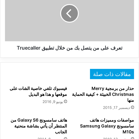
من
يتصل
بك
من
خلال
تطبيق
Truecaller
تعرف على من يتصل بك من خلال تطبيق Truecaller
مقالات ذات صلة
حذار من برمجية Merry
فيسبوك تلغي خاصية الشات على
Christmas الخبيثة + كيفية الحماية
موقعها و هذا هو البديل
منها
يونيو 9, 2016
ديسمبر 17, 2015
مواصفات ومميزات هاتف
هاتف سامسونج Galaxy S6 من
سامسونج Samsung Galaxy
المنتظر أن يأتي بشاشة منحنية
M10s
الجانب