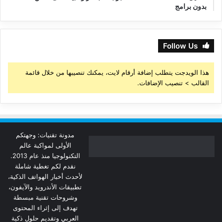
بدون برامج
Follow Us
هذا الويدجت يتطلب إضافة أرقام لايت، يمكنك تنصيبها من خلال قائمة
القالب > تنصيب الإضافات.
مدونة تقنيات: وجهتكم
الأولى لمواكبة عالم
التكنولوجيا منذ عام 2013.
نقدم لكم تغطية شاملة
لأحدث أخبار الهواتف الذكية،
تطبيقات الأندرويد والآيفون،
وشروحات تقنية مبسطة
تهدف إلى إثراء المحتوى
العربي وتقديم حلول ذكية