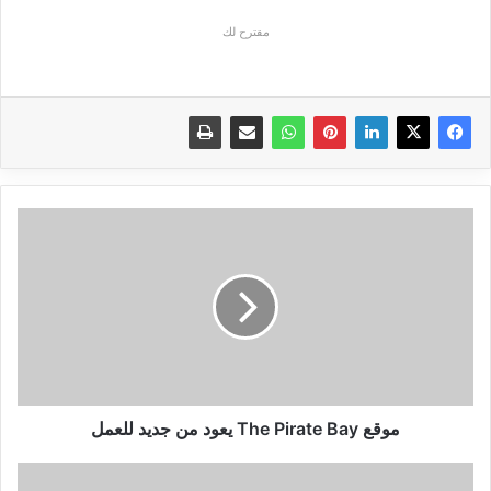
مقترح لك
موقع
The
Pirate
Bay
يعود
من
جديد
للعمل
موقع The Pirate Bay يعود من جديد للعمل
مايكروسوفت