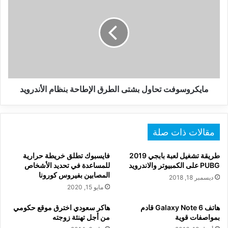
تحاول
بشتى
الطرق
الإطاحة
بنظام
الأندرويد
مايكروسوفت تحاول بشتى الطرق الإطاحة بنظام الأندرويد
مقالات ذات صلة
طريقة تشغيل لعبة بابجي 2019
فايسبوك تطلق خريطة حرارية
PUBG على الكمبيوتر والاندرويد
للمساعدة في تحديد الأشخاص
المصابين بفيروس كورونا
ديسمبر 18, 2018
مايو 15, 2020
هاتف Galaxy Note 6 قادم
هاكر سعودي اخترق موقع حكومي
بمواصفات قوية
من أجل تهنئة زوجته