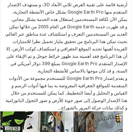
أرضية قائمة على تقنية العرض ثلاثي الأبعاد 3D، و يستهدف الإصدار
المتقدم منها Google Earth Pro بشكل خاص الأنشطة التجارية،
يمكن الآن لكافة المستخدمين إستغلال هذه الخدمة بشكل مجاني.
و قد ظهرت خدمة Google Earth في العام 2005 من خلالها تمكن
العديد من المستخدمين التعرف و استكشاف عدة مناطق عبر العالم،
بحيث تمكن هذا البرنامج من تحقيق مليار تحميل نظرا للامتيازات
الفريدة أهمها تحديد الموقع الجغرافي و استكشاف كوكب الأرض، إلا
أن هذا البرنامج فقد أهميته منذ ظهور خرائط جوجل و تم الإبقاء على
الإصدار المتقدم Google Earth Pro بمبلغ 399 دولار أمريكي في
السنة، و قد كان موجها بالاساس للأنشطة التجارية.
و يقدم إصدار Google Earth Pro للمستخدم مجموعة من الأدوات
المتقدمة للمواقع الجغرافية المعروضة به بما فيها أدوات الرسم و
القياس و التحليل و أيضا التخطيط، كما يمكن للمستخدم من خلال
هذا الإصدار الوصول إلى صور جوية للأرض و صور التجول البانورامية
و كذلك بيانات حركة المرور بالشوراع…