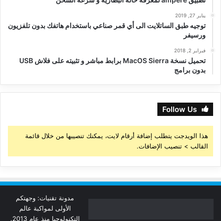
يناير 27, 2019
توجيه طبق الساتلايت الى أي قمر صناعي باستخدام هاتفك بدون تلفزيون
ورسيفر
فبراير 2, 2018
تحميل نسخة MacOS Sierra برابط مباشر و تثبيته على فلاش USB
بدون برامج
Follow Us
هذا الويدجت يتطلب إضافة أرقام لايت، يمكنك تنصيبها من خلال قائمة
القالب > تنصيب الإضافات.
مدونة تقنيات: وجهتكم
الأولى لمواكبة عالم
التكنولوجيا منذ عام 2013.