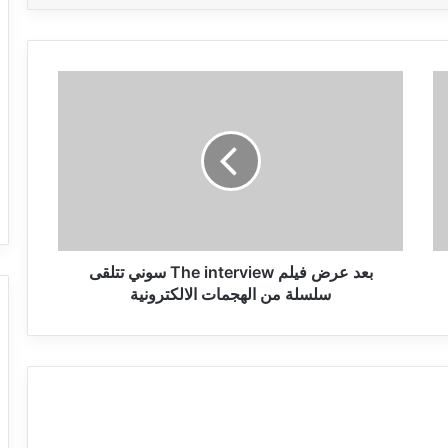
بعد
عرض
فيلم
The
interview
سوني
تتلقى
سلسلة
من
الهجمات
بعد عرض فيلم The interview سوني تتلقى
الالكترونية
سلسلة من الهجمات الالكترونية