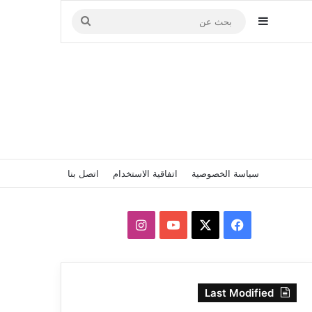
إضافة عمود جانبي
بحث
عن
سياسة الخصوصية
اتفاقية الاستخدام
اتصل بنا
‫X
فيسبوك
‫YouTube
انستقرام
Last Modified