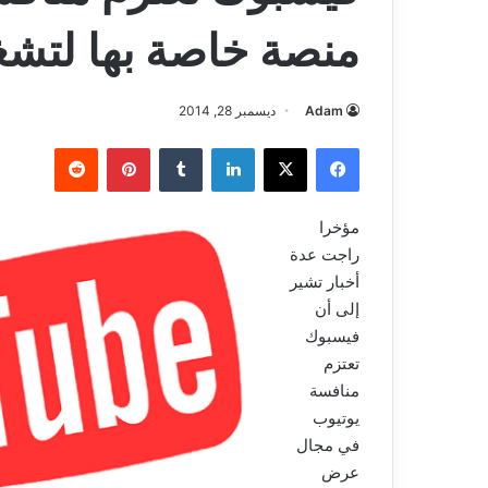
منصة خاصة بها لتشغ
Adam
ديسمبر 28, 2014
فيسبوك
‫X
لينكدإن
بينتيريست
مؤخرا
راجت عدة
أخبار تشير
إلى أن
فيسبوك
تعتزم
منافسة
يوتيوب
في مجال
عرض