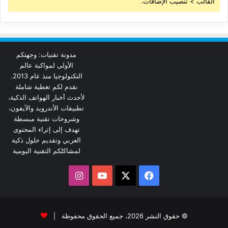
القالب > تنصيب الإضافات.
مدونة تقنيات: وجهتكم
الأولى لمواكبة عالم
التكنولوجيا منذ عام 2013.
نقدم لكم تغطية شاملة
لأحدث أخبار الهواتف الذكية،
تطبيقات الأندرويد والآيفون،
وشروحات تقنية مبسطة
تهدف إلى إثراء المحتوى
العربي وتقديم حلول ذكية
لمشاكلكم التقنية اليومية
‫X
فيسبوك
‫YouTube
انستقرام
© حقوق النشر 2026، جميع الحقوق محفوظة |