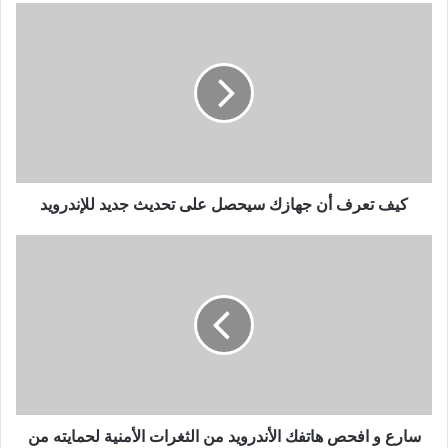
كيف
تعرف
أن
جهازك
سيحصل
على
تحديث
جديد
للإندرويد
كيف تعرف أن جهازك سيحصل على تحديث جديد للإندرويد
سارع
و
افحص
هاتفك
الأندرويد
من
الثغرات
الأمنية
لحمايته
من
سارع و افحص هاتفك الأندرويد من الثغرات الأمنية لحمايته من