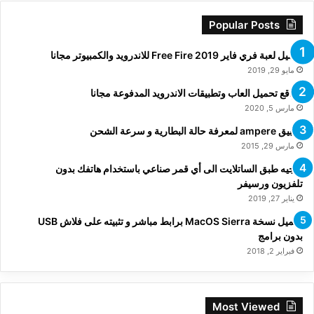
Popular Posts
تحميل لعبة فري فاير Free Fire 2019 للاندرويد والكمبيوتر مجانا
مايو 29, 2019
مواقع تحميل العاب وتطبيقات الاندرويد المدفوعة مجانا
مارس 5, 2020
تطبيق ampere لمعرفة حالة البطارية و سرعة الشحن
مارس 29, 2015
توجيه طبق الساتلايت الى أي قمر صناعي باستخدام هاتفك بدون
تلفزيون ورسيفر
يناير 27, 2019
تحميل نسخة MacOS Sierra برابط مباشر و تثبيته على فلاش USB
بدون برامج
فبراير 2, 2018
Most Viewed