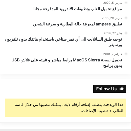
مارس 5, 2020
مواقع تحميل العاب وتطبيقات الاندرويد المدفوعة مجانا
مارس 29, 2015
تطبيق ampere لمعرفة حالة البطارية و سرعة الشحن
يناير 27, 2019
توجيه طبق الساتلايت الى أي قمر صناعي باستخدام هاتفك بدون تلفزيون
ورسيفر
فبراير 2, 2018
تحميل نسخة MacOS Sierra برابط مباشر و تثبيته على فلاش USB
بدون برامج
Follow Us
هذا الويدجت يتطلب إضافة أرقام لايت، يمكنك تنصيبها من خلال قائمة
القالب > تنصيب الإضافات.