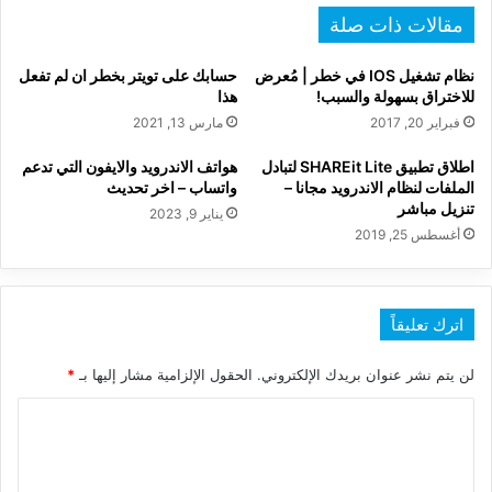
مقالات ذات صلة
نظام تشغيل IOS في خطر | مُعرض
حسابك على تويتر بخطر ان لم تفعل
للاختراق بسهولة والسبب!
هذا
فبراير 20, 2017
مارس 13, 2021
اطلاق تطبيق SHAREit Lite لتبادل
هواتف الاندرويد والايفون التي تدعم
الملفات لنظام الاندرويد مجانا –
واتساب – اخر تحديث
تنزيل مباشر
يناير 9, 2023
أغسطس 25, 2019
اترك تعليقاً
لن يتم نشر عنوان بريدك الإلكتروني.
الحقول الإلزامية مشار إليها بـ
*
ا
ل
ت