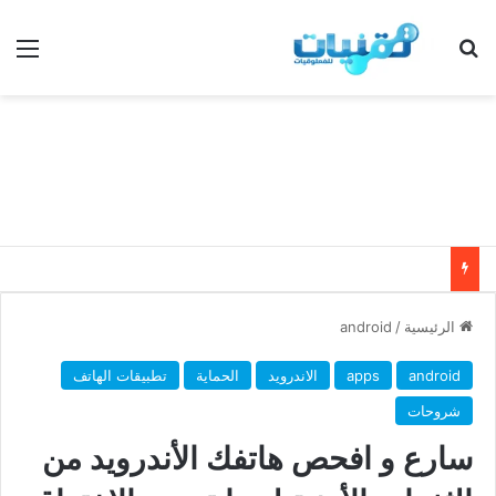
بحث عن
الق
الرئيسية
/
android
android
apps
الاندرويد
الحماية
تطبيقات الهاتف
شروحات
سارع و افحص هاتفك الأندرويد من