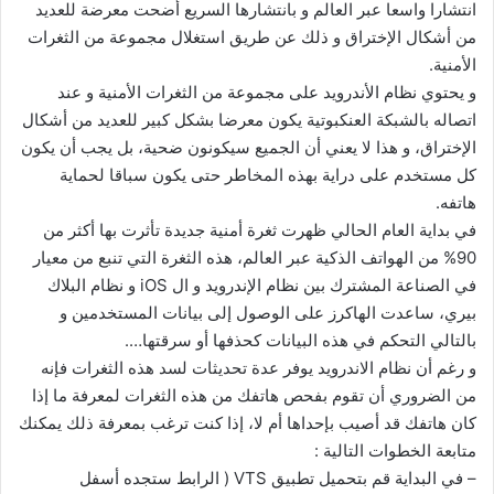
انتشارا واسعا عبر العالم و بانتشارها السريع أضحت معرضة للعديد
من أشكال الإختراق و ذلك عن طريق استغلال مجموعة من الثغرات
الأمنية.
و يحتوي نظام الأندرويد على مجموعة من الثغرات الأمنية و عند
اتصاله بالشبكة العنكبوتية يكون معرضا بشكل كبير للعديد من أشكال
الإختراق، و هذا لا يعني أن الجميع سيكونون ضحية، بل يجب أن يكون
كل مستخدم على دراية بهذه المخاطر حتى يكون سباقا لحماية
هاتفه.
في بداية العام الحالي ظهرت ثغرة أمنية جديدة تأثرت بها أكثر من
90% من الهواتف الذكية عبر العالم، هذه الثغرة التي تنبع من معيار
في الصناعة المشترك بين نظام الإندرويد و ال iOS و نظام البلاك
بيري، ساعدت الهاكرز على الوصول إلى بيانات المستخدمين و
بالتالي التحكم في هذه البيانات كحذفها أو سرقتها….
و رغم أن نظام الاندرويد يوفر عدة تحديثات لسد هذه الثغرات فإنه
من الضروري أن تقوم بفحص هاتفك من هذه الثغرات لمعرفة ما إذا
كان هاتفك قد أصيب بإحداها أم لا، إذا كنت ترغب بمعرفة ذلك يمكنك
متابعة الخطوات التالية :
– في البداية قم بتحميل تطبيق VTS ( الرابط ستجده أسفل