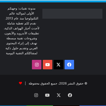
مدونة تقنيات: وجهتكم
الأولى لمواكبة عالم
التكنولوجيا منذ عام 2013.
نقدم لكم تغطية شاملة
لأحدث أخبار الهواتف الذكية،
تطبيقات الأندرويد والآيفون،
وشروحات تقنية مبسطة
تهدف إلى إثراء المحتوى
العربي وتقديم حلول ذكية
لمشاكلكم التقنية اليومية
‫X
فيسبوك
‫YouTube
انستقرام
© حقوق النشر 2026، جميع الحقوق محفوظة |
فيسبوك
‫X
‫YouTube
انستقرام