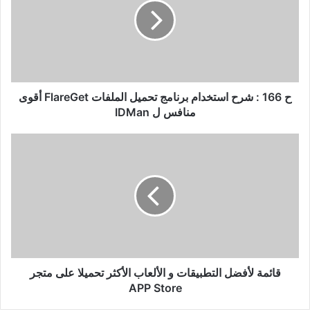
شرح
استخدام
برنامج
تحميل
الملفات
FlareGet
أقوى
ح 166 : شرح استخدام برنامج تحميل الملفات FlareGet أقوى
منافس
منافس ل IDMan
ل
IDMan
قائمة
لأفضل
التطبيقات
و
الألعاب
الأكثر
تحميلا
على
متجر
APP
قائمة لأفضل التطبيقات و الألعاب الأكثر تحميلا على متجر
Store
APP Store