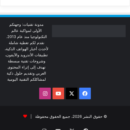
مدونة تقنيات: وجهتكم
الأولى لمواكبة عالم
التكنولوجيا منذ عام 2013.
نقدم لكم تغطية شاملة
لأحدث أخبار الهواتف الذكية،
تطبيقات الأندرويد والآيفون،
وشروحات تقنية مبسطة
تهدف إلى إثراء المحتوى
العربي وتقديم حلول ذكية
لمشاكلكم التقنية اليومية
‫X
فيسبوك
‫YouTube
انستقرام
© حقوق النشر 2026، جميع الحقوق محفوظة |