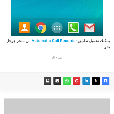
يمكنك تحميل تطبيق
Automatic Call Recorder
من متجر جوجل
بلاي
مقترح لك
ح
166
: