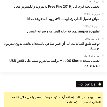
مايو 29, 2019
تحميل لعبة فري فاير Free Fire 2019 للاندرويد والكمبيوتر مجانا
مارس 5, 2020
مواقع تحميل العاب وتطبيقات الاندرويد المدفوعة مجانا
مارس 29, 2015
تطبيق ampere لمعرفة حالة البطارية و سرعة الشحن
يناير 27, 2019
توجيه طبق الساتلايت الى أي قمر صناعي باستخدام هاتفك بدون تلفزيون
ورسيفر
فبراير 2, 2018
تحميل نسخة MacOS Sierra برابط مباشر و تثبيته على فلاش USB
بدون برامج
Follow Us
هذا الويدجت يتطلب إضافة أرقام لايت، يمكنك تنصيبها من خلال قائمة
القالب > تنصيب الإضافات.