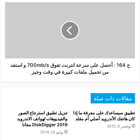
ح
164
:
أحصل
على
سرعة
انترنت
تفوق
700mb/s
و
ح 164 : أحصل على سرعة انترنت تفوق 700mb/s و استفد
استفد
من تحميل ملفات كبيرة في وقت وجيز
من
تحميل
ملفات
كبيرة
مقالات ذات صلة
في
وقت
تطبيق سيساعدك على معرفة ما إذا
تنزيل تطبيق استرجاع الصور
وجيز
كان هاتفك الأندرويد أصلي أم مقلد
والفيديوهات لهواتف الاندرويد
DiskDigger 2019 مجانا
نوفمبر 6, 2015
يوليو 10, 2019