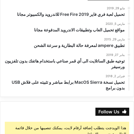
مايو 29, 2019
تحميل لعبة فري فاير Free Fire 2019 للاندرويد والكمبيوتر مجانا
مارس 5, 2020
مواقع تحميل العاب وتطبيقات الاندرويد المدفوعة مجانا
مارس 29, 2015
تطبيق ampere لمعرفة حالة البطارية و سرعة الشحن
يناير 27, 2019
توجيه طبق الساتلايت الى أي قمر صناعي باستخدام هاتفك بدون تلفزيون
ورسيفر
فبراير 2, 2018
تحميل نسخة MacOS Sierra برابط مباشر و تثبيته على فلاش USB
بدون برامج
Follow Us
هذا الويدجت يتطلب إضافة أرقام لايت، يمكنك تنصيبها من خلال قائمة
القالب > تنصيب الإضافات.