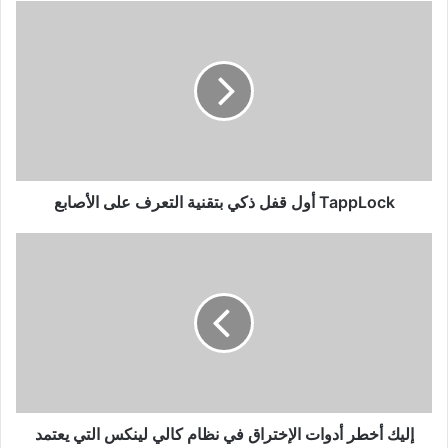
TappLock
أول
قفل
ذكي
بتقنية
التعرف
على
الأصابع
TappLock أول قفل ذكي بتقنية التعرف على الأصابع
إليك
أخطر
أدوات
الإختراق
في
نظام
كالي
لينكس
التي
يعتمد
إليك أخطر أدوات الإختراق في نظام كالي لينكس التي يعتمد