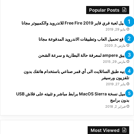
Popular Posts
تحميل لعبة فري فاير Free Fire 2019 للاندرويد والكمبيوتر مجانا
مايو 29, 2019
مواقع تحميل العاب وتطبيقات الاندرويد المدفوعة مجانا
مارس 5, 2020
تطبيق ampere لمعرفة حالة البطارية و سرعة الشحن
مارس 29, 2015
توجيه طبق الساتلايت الى أي قمر صناعي باستخدام هاتفك بدون
تلفزيون ورسيفر
يناير 27, 2019
تحميل نسخة MacOS Sierra برابط مباشر و تثبيته على فلاش USB
بدون برامج
فبراير 2, 2018
Most Viewed