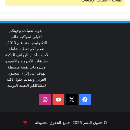
مدونة تقنيات: وجهتكم
الأولى لمواكبة عالم
التكنولوجيا منذ عام 2013.
نقدم لكم تغطية شاملة
لأحدث أخبار الهواتف الذكية،
تطبيقات الأندرويد والآيفون،
وشروحات تقنية مبسطة
تهدف إلى إثراء المحتوى
العربي وتقديم حلول ذكية
لمشاكلكم التقنية اليومية
‫X
فيسبوك
‫YouTube
انستقرام
© حقوق النشر 2026، جميع الحقوق محفوظة |