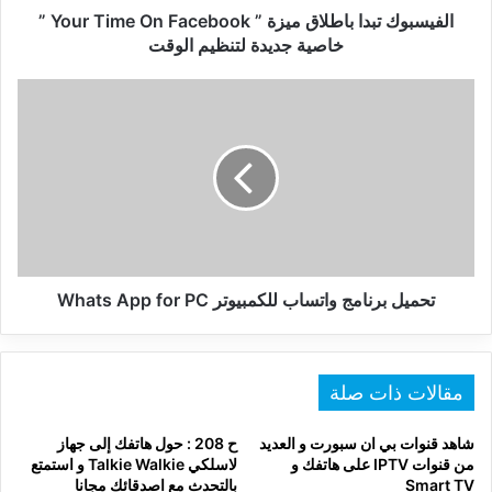
”
الفيسبوك تبدا باطلاق ميزة ” Your Time On Facebook ”
خاصية
خاصية جديدة لتنظيم الوقت
جديدة
لتنظيم
تحميل
الوقت
برنامج
واتساب
للكمبيوتر
Whats
App
for
PC
تحميل برنامج واتساب للكمبيوتر Whats App for PC
مقالات ذات صلة
شاهد قنوات بي ان سبورت و العديد
ح 208 : حول هاتفك إلى جهاز
من قنوات IPTV على هاتفك و
لاسلكي Talkie Walkie و استمتع
Smart TV
بالتحدث مع اصدقائك مجانا