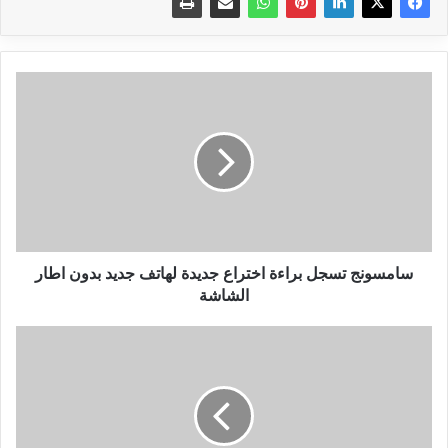
سامسونج
تسجل
براءة
اختراع
جديدة
لهاتف
جديد
بدون
اطار
الشاشة
سامسونج تسجل براءة اختراع جديدة لهاتف جديد بدون اطار
الشاشة
كيفية
إنشاء
قناة
ناجحة
على
يوتيوب