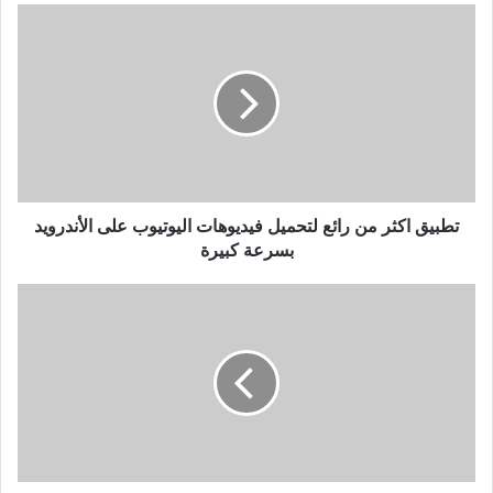
تطبيق
اكثر
من
رائع
لتحميل
فيديوهات
اليوتيوب
على
الأندرويد
بسرعة
تطبيق اكثر من رائع لتحميل فيديوهات اليوتيوب على الأندرويد
كبيرة
بسرعة كبيرة
أورانج
ماروك
هو
الإسم
الجديد
لشركة
ميديتل