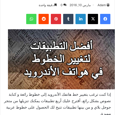
Adam
مارس 10, 2016
0
دقيقة واحدة
فيسبوك
‫X
لينكدإن
بينتيريست
واتساب
إذا كنت ترغب بتغيير خط هاتفك الأندرويد إلى خطوط رائعة و كتابة
نصوص بشكل رائع، أقترح عليك أربع تطبيقات يمكنك تنزيلها من متجر
جوجل بلاي و من بينها تطبيقات تتيح لك الحصول على خطوط عربية
مميزة.