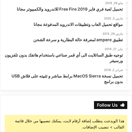
مايو 29, 2019
تحميل لعبة فري فاير Free Fire 2019 للاندرويد والكمبيوتر مجانا
مارس 5, 2020
مواقع تحميل العاب وتطبيقات الاندرويد المدفوعة مجانا
مارس 29, 2015
تطبيق ampere لمعرفة حالة البطارية و سرعة الشحن
يناير 27, 2019
توجيه طبق الساتلايت الى أي قمر صناعي باستخدام هاتفك بدون تلفزيون
ورسيفر
فبراير 2, 2018
تحميل نسخة MacOS Sierra برابط مباشر و تثبيته على فلاش USB
بدون برامج
Follow Us
هذا الويدجت يتطلب إضافة أرقام لايت، يمكنك تنصيبها من خلال قائمة
القالب > تنصيب الإضافات.