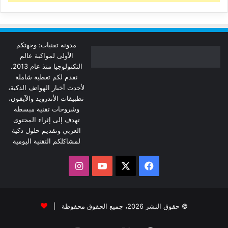
مدونة تقنيات: وجهتكم
الأولى لمواكبة عالم
التكنولوجيا منذ عام 2013.
نقدم لكم تغطية شاملة
لأحدث أخبار الهواتف الذكية،
تطبيقات الأندرويد والآيفون،
وشروحات تقنية مبسطة
تهدف إلى إثراء المحتوى
العربي وتقديم حلول ذكية
لمشاكلكم التقنية اليومية
‫X
فيسبوك
‫YouTube
انستقرام
© حقوق النشر 2026، جميع الحقوق محفوظة |