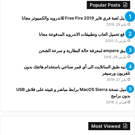
Popular Posts
تحميل لعبة فري فاير Free Fire 2019 للاندرويد والكمبيوتر مجانا
مايو 29, 2019
مواقع تحميل العاب وتطبيقات الاندرويد المدفوعة مجانا
مارس 5, 2020
تطبيق ampere لمعرفة حالة البطارية و سرعة الشحن
مارس 29, 2015
توجيه طبق الساتلايت الى أي قمر صناعي باستخدام هاتفك بدون
تلفزيون ورسيفر
يناير 27, 2019
تحميل نسخة MacOS Sierra برابط مباشر و تثبيته على فلاش USB
بدون برامج
فبراير 2, 2018
Most Viewed