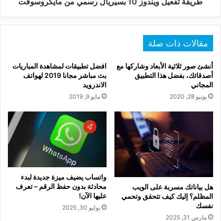
طريقة تفعيل ويندوز 10 بسيريال رسمي من مايكروسوفت
مقالات ذات صلة
أنشئ صور ثلاثية الأبعاد وشاركها مع
افضل تطبيقات لمشاهدة المباريات
أصدقائك، بفضل هذا التطبيق
بث مباشر مجانا 2019 لهواتف
المجاني
الاندرويد
يونيو 28, 2020
مايو 9, 2019
واتساب يضيف ميزة جديدة لبدء
محادثة بدون حفظ الرقم – تعرف
هل بياناتك مسربة على الويب
عليها الآن!
المظلم؟ إليك كيف تتحقق وتحمي
نفسك
يوليو 30, 2025
مارس 31, 2025