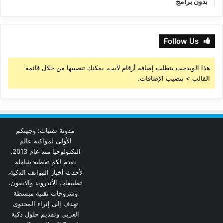
بدون برامج
Follow Us
هذا الويدجت يتطلب إضافة أرقام لايت، يمكنك تنصيبها من خلال قائمة
القالب > تنصيب الإضافات.
مدونة تقنيات: وجهتكم
الأولى لمواكبة عالم
التكنولوجيا منذ عام 2013.
نقدم لكم تغطية شاملة
لأحدث أخبار الهواتف الذكية،
تطبيقات الأندرويد والآيفون،
وشروحات تقنية مبسطة
تهدف إلى إثراء المحتوى
العربي وتقديم حلول ذكية