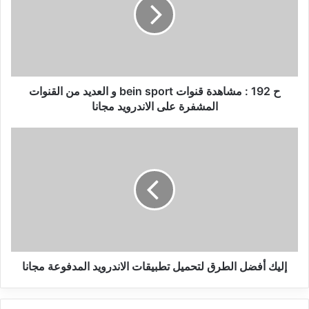
مشاهدة
قنوات
bein
sport
و
العديد
من
ح 192 : مشاهدة قنوات bein sport و العديد من القنوات
القنوات
المشفرة على الاندرويد مجانا
المشفرة
على
إليك
الاندرويد
أفضل
مجانا
الطرق
لتحميل
تطبيقات
الاندرويد
المدفوعة
مجانا
إليك أفضل الطرق لتحميل تطبيقات الاندرويد المدفوعة مجانا