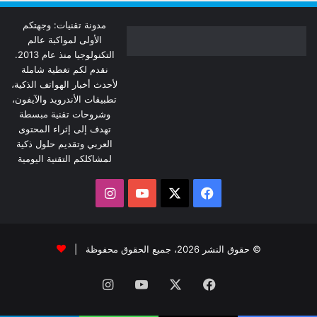
مدونة تقنيات: وجهتكم
الأولى لمواكبة عالم
التكنولوجيا منذ عام 2013.
نقدم لكم تغطية شاملة
لأحدث أخبار الهواتف الذكية،
تطبيقات الأندرويد والآيفون،
وشروحات تقنية مبسطة
تهدف إلى إثراء المحتوى
العربي وتقديم حلول ذكية
لمشاكلكم التقنية اليومية
‫X
فيسبوك
‫YouTube
انستقرام
© حقوق النشر 2026، جميع الحقوق محفوظة |
فيسبوك
‫X
‫YouTube
انستقرام