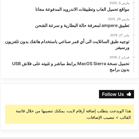
مارس 5, 2020
مواقع تحميل العاب وتطبيقات الاندرويد المدفوعة مجانا
مارس 29, 2015
تطبيق ampere لمعرفة حالة البطارية و سرعة الشحن
يناير 27, 2019
توجيه طبق الساتلايت الى أي قمر صناعي باستخدام هاتفك بدون تلفزيون
ورسيفر
فبراير 2, 2018
تحميل نسخة MacOS Sierra برابط مباشر و تثبيته على فلاش USB
بدون برامج
Follow Us
هذا الويدجت يتطلب إضافة أرقام لايت، يمكنك تنصيبها من خلال قائمة
القالب > تنصيب الإضافات.