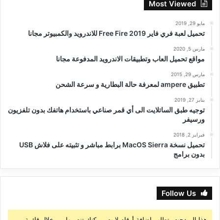
Most Viewed
مايو 29, 2019
تحميل لعبة فري فاير Free Fire 2019 للاندرويد والكمبيوتر مجانا
مارس 5, 2020
مواقع تحميل العاب وتطبيقات الاندرويد المدفوعة مجانا
مارس 29, 2015
تطبيق ampere لمعرفة حالة البطارية و سرعة الشحن
يناير 27, 2019
توجيه طبق الساتلايت الى أي قمر صناعي باستخدام هاتفك بدون تلفزيون
ورسيفر
فبراير 2, 2018
تحميل نسخة MacOS Sierra برابط مباشر و تثبيته على فلاش USB
بدون برامج
Follow Us
هذا الويدجت يتطلب إضافة أرقام لايت، يمكنك تنصيبها من خلال قائمة