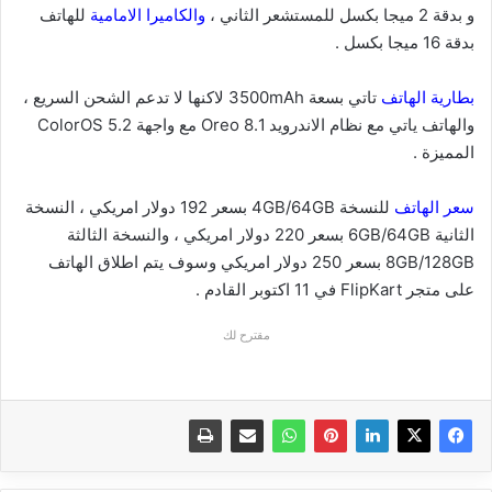
و بدقة 2 ميجا بكسل للمستشعر الثاني ،
والكاميرا الامامية
للهاتف
بدقة 16 ميجا بكسل .
بطارية الهاتف
تاتي بسعة 3500mAh لاكنها لا تدعم الشحن السريع ،
والهاتف ياتي مع نظام الاندرويد 8.1 Oreo مع واجهة ColorOS 5.2
المميزة .
سعر الهاتف
للنسخة 4GB/64GB بسعر 192 دولار امريكي ، النسخة
الثانية 6GB/64GB بسعر 220 دولار امريكي ، والنسخة الثالثة
8GB/128GB بسعر 250 دولار امريكي وسوف يتم اطلاق الهاتف
على متجر FlipKart في 11 اكتوبر القادم .
مقترح لك