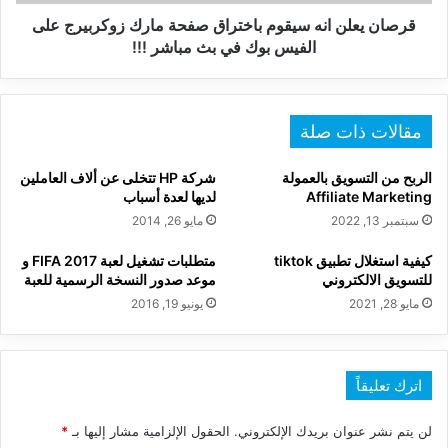
على
الفيس
قرصان يعلن انه سيقوم باختراق صفحة مارك زوكربيرج على
بوك
الفيس بوك في بث مباشر !!!
في
بث
مباشر
!!!
مقالات ذات صلة
الربح من التسويق بالعمولة
شركة HP تتخلى عن ألاف العاملين
Affiliate Marketing
لديها لعدة أسباب
سبتمبر 13, 2022
مايو 26, 2014
كيفية استغلال تطبيق tiktok
متطلبات تشغيل لعبة FIFA 2017 و
للتسويق الالكتروني
موعد صدور النسخة الرسمية للعبة
مايو 28, 2021
يونيو 19, 2016
اترك تعليقاً
لن يتم نشر عنوان بريدك الإلكتروني.
الحقول الإلزامية مشار إليها بـ
*