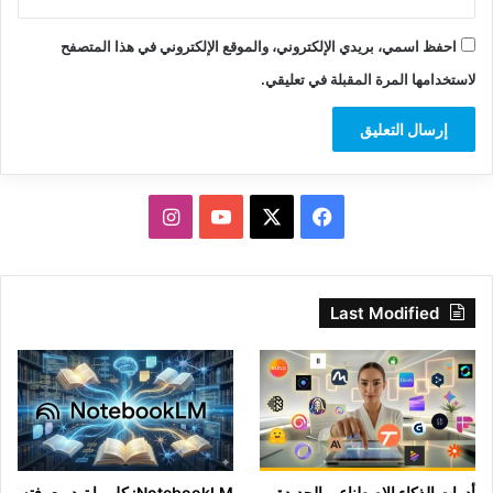
احفظ اسمي، بريدي الإلكتروني، والموقع الإلكتروني في هذا المتصفح
لاستخدامها المرة المقبلة في تعليقي.
‫X
فيسبوك
‫YouTube
انستقرام
Last Modified
أدوات الذكاء الاصطناعي الجديدة
NotebookLM: كل ما تود معرفته