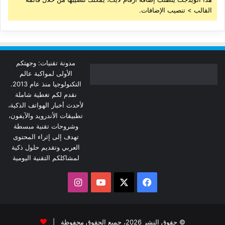
القالب > تنصيب الإضافات.
مدونة تقنيات: وجهتكم
الأولى لمواكبة عالم
التكنولوجيا منذ عام 2013.
نقدم لكم تغطية شاملة
لأحدث أخبار الهواتف الذكية،
تطبيقات الأندرويد والآيفون،
وشروحات تقنية مبسطة
تهدف إلى إثراء المحتوى
العربي وتقديم حلول ذكية
لمشاكلكم التقنية اليومية
‫X
فيسبوك
‫YouTube
انستقرام
© حقوق النشر 2026، جميع الحقوق محفوظة |