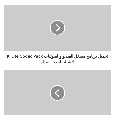
تحميل
برنامج
مشغل
الفيديو
والصوتيات
K-
Lite
Codec
Pack
14.4.5
تحميل برنامج مشغل الفيديو والصوتيات K-Lite Codec Pack
احدث
14.4.5 احدث اصدار
اصدار
قرصان
يعلن
انه
سيقوم
باختراق
صفحة
مارك
زوكربيرج