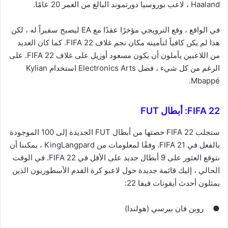
Haaland ، لاعب بوروسيا دورتموند البالغ من العمر 20 عامًا.
في الواقع ، وقع النرويجي مؤخرًا عقدًا مع EA ليصبح سفيراً له ، لكن
هذا لم يكن كافياً لتأمينه مكان نجم غلاف FIFA 22. كما كان العديد
من اللاعبين يأملون أن يكون مسعود أوزيل على غلاف FIFA 22. على
الرغم من كل شيء ، فضل Electronics Arts استخدام Kylian
Mbappé.
FIFA 22: أبطال FUT
ستجلب FIFA 22 حصتها من أبطال FUT الجديدة إلى 100 الموجودة
بالفعل في FIFA 21. وفقًا لمعلومات من KingLangpard ، يمكننا أن
نتوقع العثور على 9 أبطال جديد على الأقل في FIFA 22. في الوقت
الحالي ، إليك قائمة جديدة حول لاعبو كرة القدم الأسطوريون الذين
يمثلون أحدث أيقونات فيفا 22:
●
روبن فان بيرسي (هولندا)