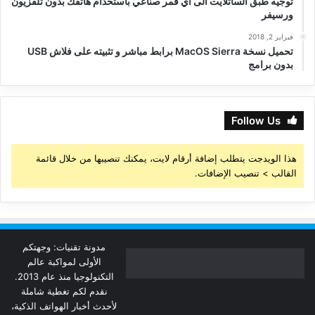
توجيه طبق الساتلايت الى أي قمر صناعي باستخدام هاتفك بدون تلفزيون
ورسيفر
فبراير 2, 2018
تحميل نسخة MacOS Sierra برابط مباشر و تثبيته على فلاش USB
بدون برامج
Follow Us
هذا الويدجت يتطلب إضافة أرقام لايت، يمكنك تنصيبها من خلال قائمة
القالب > تنصيب الإضافات.
مدونة تقنيات: وجهتكم
الأولى لمواكبة عالم
التكنولوجيا منذ عام 2013.
نقدم لكم تغطية شاملة
لأحدث أخبار الهواتف الذكية،