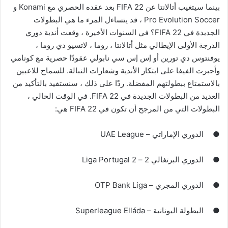
بينما سيتغيب أتالانتا عن FIFA 22 بعد عقده الحصري مع Konami و
Pro Evolution Soccer ، قد يتساءل المرء ما هي البطولات
الجديدة في FIFA 22؟ في السنوات الأخيرة ، وقعت أندية دوري
الدرجة الأولى الإيطالي مثل أتالانتا ، روما ، لاتسيو دي روما ،
يوفنتوس دي تورين أو إس إس سي نابولي عقودًا حصرية مع كونامي
وأجبرت الفيفا على ابتكار الأندية وشعارات النبالة. للسماح للاعبين
بالاستمتاع ببطولتهم المفضلة. ردًا على ذلك ، سنستفيد بالتأكيد من
العديد من البطولات الجديدة في FIFA 22. في الوقت الحالي ،
البطولات التي من المرجح أن تكون في FIFA 22 هي:
●
الدوري الإماراتي – UAE League
●
الدوري البرتغالي 2 – Liga Portugal 2
●
الدوري المجري – OTP Bank Liga
●
البطولة اليونانية – Superleague Elláda