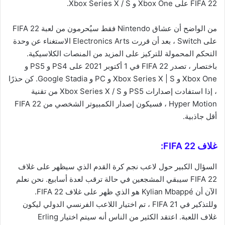
FIFA 22 على Xbox One و Xbox Series X / S.
من الواضح أن عشاق Nintendo فقط سيُحرمون من لعبة FIFA 22
على Switch ، بعد أن قررت Electronics Arts الاستغناء عن وحدة
التحكم المحمولة للتركيز على المزيد من المنصات الكلاسيكية.
باختصار ، تصدر FIFA 22 في 1 أكتوبر 2021 على PS4 و PS5 و
Xbox One و Xbox Series X | S و PC و Google Stadia. كن حذرًا
، إذا استفادت إصدارات PS5 و Xbox Series X / S من تقنية
Hyper Motion ، فسيكون إصدار الكمبيوتر الشخصي من FIFA 22
أقل جاذبية.
غلاف FIFA 22:
السؤال الكبير حول لاعب نجم كرة القدم الذي سيظهر على غلاف
FIFA 22 سيبقي المشجعين في حالة ترقب لعدة أسابيع. نحن نعلم
الآن أن Kylian Mbappé هو الذي ظهر على غلاف FIFA 22.
وللتذكير في FIFA 21 ، تم اختيار اللاعب الفرنسي الدولي ليكون
غلاف اللعبة. اعتقد الكثير من الناس أنه سيتم اختيار Erling