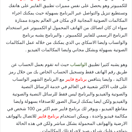
للكمبيوتر وهو يحصل على نفس مميزات تطبيق الفايبر على هاتفك
وتستطيع تنزيل والتواصل عبر البرنامج بسهولة حيث يمكنك اجراء
المكالمات الصوتية المجانية لاي مكان في العالم بجودة ممتازة
سواء ان كان اتصالك من الهاتف المحمول او الكمبيوتر عبر استخدام
البرنامج الرسمي للفايبر للكمبيوتر ، والبرنامج يشبه برنامج
والواتساب وايضا الاسكاي بي الذي يمكنك من خلاله عمل المكالمات
الصوتية بسهولة وبشكل مجاني وايضا المكالمات الفيديو .
وهو يشبه كثيرا تطبيق
الواتساب
حيث انه تقوم بعمل الحساب عن
طريق رقم الهاتف فقط وتسجيل الحساب الخاص بك من خلال رمز
التاكيد ، وايضا يتنافس
برنامج فايبر
مع البرنامج الشهير الواتساب
على قلب الاكثر شعبية في العالم في خدمة الرسائل النصية
والصوتية والفيديو والبرنامج ليس فقط للرسائل النصية والصوتية
والفيديو ولكن ايضا يمكنك ارسال الصور للاصدقاء بسهولة وايضا
مقاطع الفيديو ، ويوفر لك برنامج فايبر ضم اكثر من 100 شخص في
مكالمة فيديو واحدة ، ويمكن استخدام
برنامج فايبر
للاتصال بالهواتف
الارضية والهواتف المحمولة بشكل مباشر ولكن في هذه الحالة
يتواجب عليك شراء رصيد لاجراء تلك المكالمات .