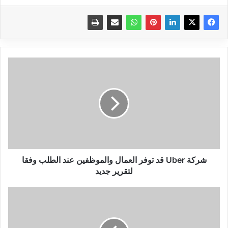
شركة
Uber
قد
توفر
العمال
والموظفين
عند
الطلب
وفقا
لتقرير
شركة Uber قد توفر العمال والموظفين عند الطلب وفقا
جديد
لتقرير جديد
تطبيق
التلفزيون
المهاجر
لمشاهدة