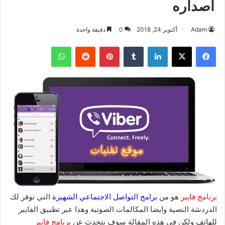
اصداره
Adam
أكتوبر 24, 2018
0
دقيقة واحدة
فيسبوك
‫X
لينكدإن
بينتيريست
واتساب
برنامج فايبر
هو من
برامج التواصل الاجتماعي الشهيرة
التي توفر لك
الدردشة النصية وايضا المكالمات الصوتية وهذا عبر تطبيق الفايبر
للهاتف ولكن في هذه المقالة سوف نتحدث عن
برنامج فايبر