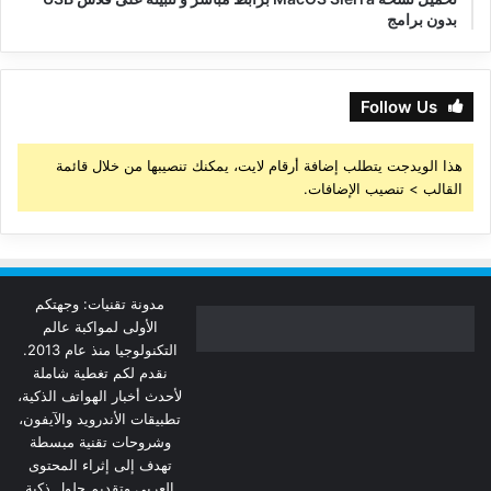
بدون برامج
Follow Us
هذا الويدجت يتطلب إضافة أرقام لايت، يمكنك تنصيبها من خلال قائمة
القالب > تنصيب الإضافات.
مدونة تقنيات: وجهتكم
الأولى لمواكبة عالم
التكنولوجيا منذ عام 2013.
نقدم لكم تغطية شاملة
لأحدث أخبار الهواتف الذكية،
تطبيقات الأندرويد والآيفون،
وشروحات تقنية مبسطة
تهدف إلى إثراء المحتوى
العربي وتقديم حلول ذكية