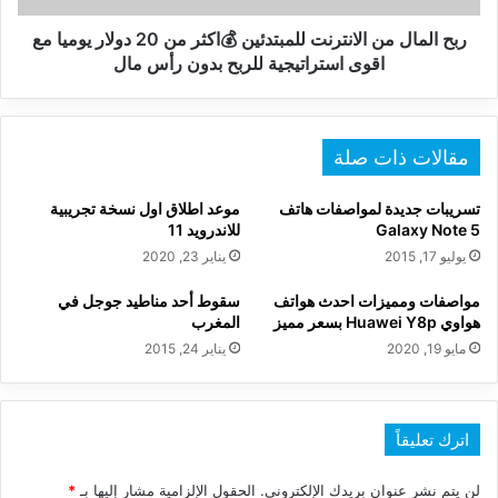
20
دولار
ربح المال من الانترنت للمبتدئين 💰اكثر من 20 دولار يوميا مع
يوميا
اقوى استراتيجية للربح بدون رأس مال
مع
اقوى
استراتيجية
للربح
مقالات ذات صلة
بدون
رأس
تسريبات جديدة لمواصفات هاتف
موعد اطلاق اول نسخة تجريبية
مال
Galaxy Note 5
للاندرويد 11
يوليو 17, 2015
يناير 23, 2020
مواصفات ومميزات احدث هواتف
سقوط أحد مناطيد جوجل في
هواوي Huawei Y8p بسعر مميز
المغرب
مايو 19, 2020
يناير 24, 2015
اترك تعليقاً
لن يتم نشر عنوان بريدك الإلكتروني.
الحقول الإلزامية مشار إليها بـ
*