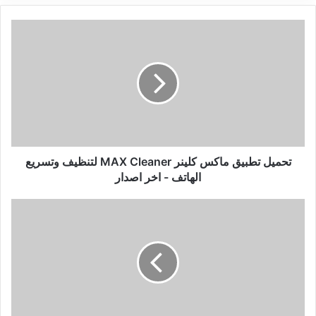
تحميل
تطبيق
ماكس
كلينر
MAX
Cleaner
لتنظيف
وتسريع
الهاتف
-
تحميل تطبيق ماكس كلينر MAX Cleaner لتنظيف وتسريع
اخر
الهاتف - اخر اصدار
اصدار
ربح
المال
من
الانترنت
للمبتدئين
💰
اكثر
من