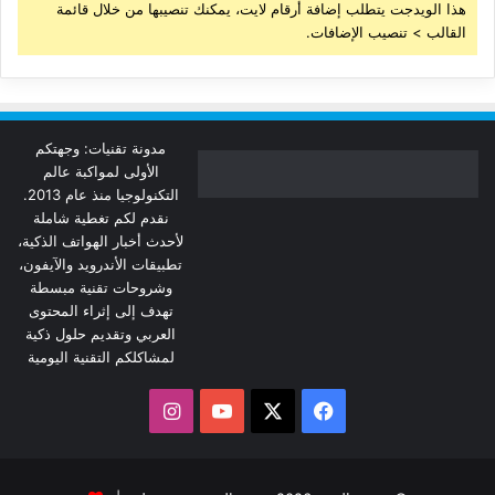
هذا الويدجت يتطلب إضافة أرقام لايت، يمكنك تنصيبها من خلال قائمة
القالب > تنصيب الإضافات.
مدونة تقنيات: وجهتكم
الأولى لمواكبة عالم
التكنولوجيا منذ عام 2013.
نقدم لكم تغطية شاملة
لأحدث أخبار الهواتف الذكية،
تطبيقات الأندرويد والآيفون،
وشروحات تقنية مبسطة
تهدف إلى إثراء المحتوى
العربي وتقديم حلول ذكية
لمشاكلكم التقنية اليومية
‫X
فيسبوك
‫YouTube
انستقرام