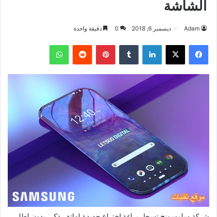
الشاشة
Adam
ديسمبر 6, 2018
0
دقيقة واحدة
فيسبوك
‫X
لينكدإن
بينتيريست
واتساب
شركة سامسونج تسجل براءة اختراع جديدة لهاتف ذكي بدون اطار