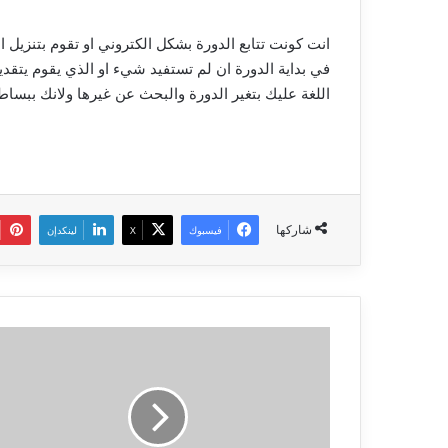
انت كونت تتابع الدورة بشكل الكتروني او تقوم بتنزي
في بداية الدورة ان لم تستفيد شيء او الذي يقوم يتقد
اللغة عليك بتغير الدورة والبحث عن غيرها ولانك ببسا
شاركها
فيسبوك
‫X
لينكدإن
اشهر
العادات
الصباحية
يفعلها
المبدعون
والمشاهير