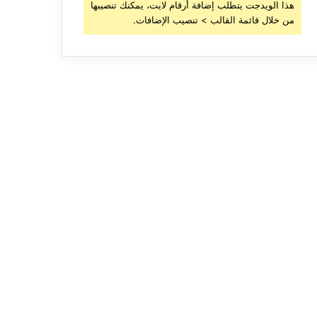
هذا الويدجت يتطلب إضافة أرقام لايت، يمكنك تنصيبها
من خلال قائمة القالب > تنصيب الإضافات.