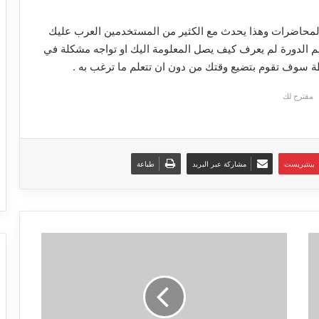
ل المحاضرات وهذا يحدث مع الكثير من المستخدمين العرب عليك
يم الدورة لم يعرف كيف يصل المعلومة اليك او تواجه مشكلة في
طة سوف تقوم بتضيع وقتك من دون ان تتعلم ما ترغب به .
مقترح لك
بينتيريست
مشاركة عبر البريد
طباعة
افضل
مواقع
عالمية
للحصول
على
افكار