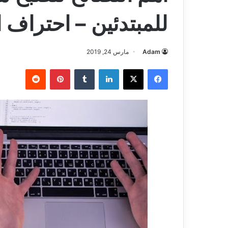
للمبتدئين – احتراف 
Adam
مارس 24, 2019
فيسبوك
‫X
لينكدإن
بينتيريست