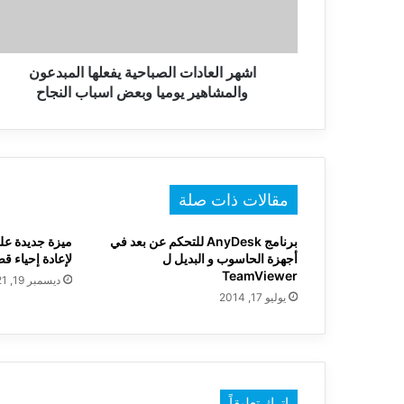
يوميا
وبعض
اسباب
النجاح
اشهر العادات الصباحية يفعلها المبدعون
والمشاهير يوميا وبعض اسباب النجاح
مقالات ذات صلة
برنامج AnyDesk للتحكم عن بعد في
أجهزة الحاسوب و البديل ل
لإعادة إحياء 
TeamViewer
ديسمبر 19, 2021
يوليو 17, 2014
اترك تعليقاً