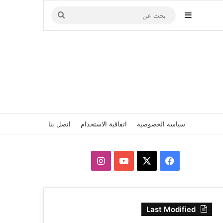
إضافة عمود جانبي
بحث
عن
سياسة الخصوصية
اتفاقية الاستخدام
اتصل بنا
‫X
فيسبوك
‫YouTube
انستقرام
Last Modified