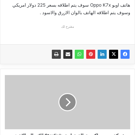
هاتف اوبو Oppo K7x سوف يتم اطلاقه بسعر 225 دولار امريكي
وسوف يتم اطلاقه الهاتف بالوان الازرق والاسود .
مقترح لك
شركة
سبيس
اكس
تطلق
تطبيق
Starlink
للاتصال
بالانترنت
الفضائي