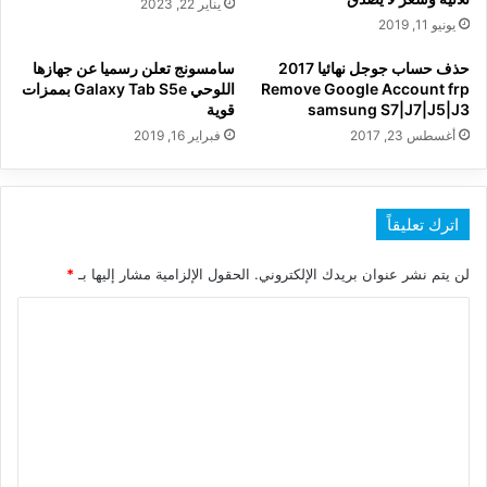
يناير 22, 2023
يونيو 11, 2019
حذف حساب جوجل نهائيا 2017
سامسونج تعلن رسميا عن جهازها
Remove Google Account frp
اللوحي Galaxy Tab S5e بممزات
samsung S7|J7|J5|J3
قوية
أغسطس 23, 2017
فبراير 16, 2019
اترك تعليقاً
لن يتم نشر عنوان بريدك الإلكتروني.
الحقول الإلزامية مشار إليها بـ
*
ا
ل
ت
ع
ل
ي