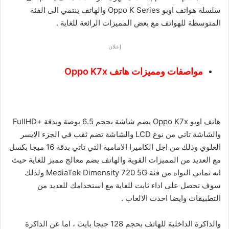
سلسلة هواتف اوبو Oppo K Series والهاتف ينتمي الى الفئة
المتوسطة للهواتف مع بعض المميزات الرائعة للغاية .
إعلان
مواصفات ومميزات هاتف Oppo K7x
هاتف اوبو Oppo K7x يضم شاشة بحجم 6.5 بوصة وبدقة +FullHD
والشاشة تاتي من نوع LCD والشاشة تضم ثقب في الجزء الايسر
العلوي وذلك من اجل الكاميرا الامامية التي تاتي بدقة 16 ميجا بكسل
مع العديد من المميزات القوية والهاتف يضم معالج مميز للغاية حيث
انه ثماني النواه من فئة MediaTek Dimensity 720 5G ولذلك
سوف تحصل على اداء ثابت للغاية مع استخدامك للعديد من
التطبيقات وايضا احدث الالعاب .
والذاكرة الداخلية للهاتف بحجم 128 جيجا بايت ، اما عن الذاكرة