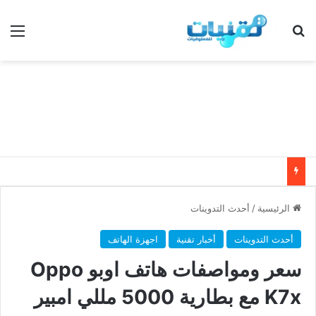
بحث عن
الق
الرئيسية
/
أحدث التدوينات
أحدث التدوينات
أخبار تقنية
اجهزة الهاتف
سعر ومواصفات هاتف اوبو Oppo
K7x مع بطارية 5000 مللي امبير