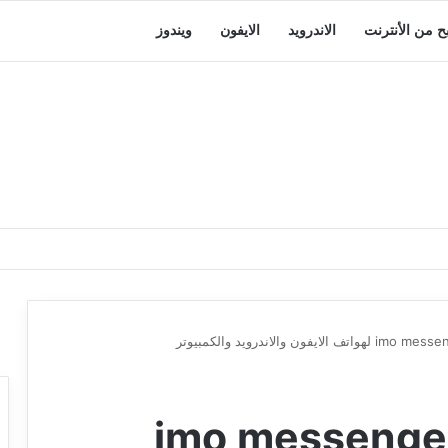
بح من الأنترنت
الاندرويد
الايفون
ويندوز
زيل برنامج الايمو imo messenger