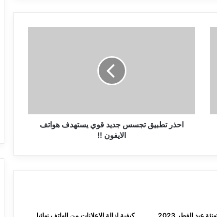
احذر
تطبيق
تجسس
جديد
قوي
يستهدف
هواتف
الايفون
!!
احذر تطبيق تجسس جديد قوي يستهدف هواتف
الايفون !!
اجمل عبارات تهنئة عيد الفطر 2023
كيفية إزالة الإعلانات من الهاتف نهائيا