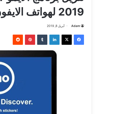
2019 لهواتف الايفون والاندرويد والكمبيوتر
Adam
أبريل 8, 2019
فيسبوك
‫X
لينكدإن
بينتيريست