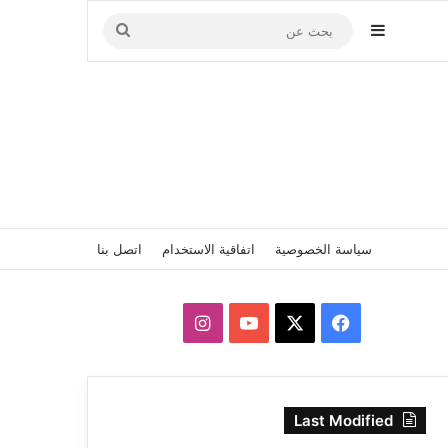
إضافة عمود جانبي
بحث
عن
سياسة الخصوصية
اتفاقية الاستخدام
اتصل بنا
‫X
فيسبوك
‫YouTube
انستقرام
Last Modified