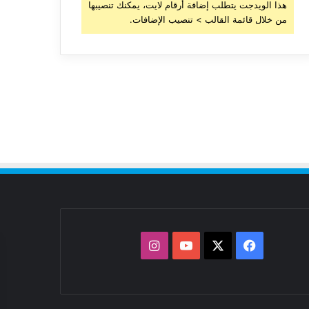
هذا الويدجت يتطلب إضافة أرقام لايت، يمكنك تنصيبها
من خلال قائمة القالب > تنصيب الإضافات.
‫X
فيسبوك
‫YouTube
انستقرام