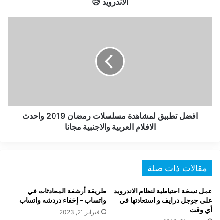
الاندرويد 😥
😥
افضل
تطبيق
لمشاهدة
مسلسلات
رمضان
2019
واحدث
الافلام
العربية
والاجنبية
افضل تطبيق لمشاهدة مسلسلات رمضان 2019 واحدث
مجانا
الافلام العربية والاجنبية مجانا
مقالات ذات صلة
عمل نسخة احتياطية لنظام الاندرويد
طريقة أرشفة المحادثات في
على جوجل درايف و استعادتها في
واتساب – إخفاء دردشه واتساب
أي وقت
فبراير 21, 2023