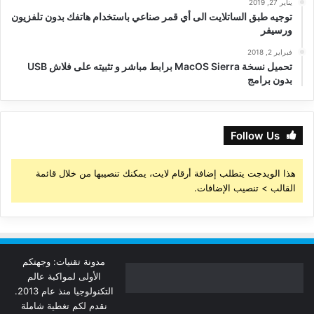
يناير 27, 2019
توجيه طبق الساتلايت الى أي قمر صناعي باستخدام هاتفك بدون تلفزيون
ورسيفر
فبراير 2, 2018
تحميل نسخة MacOS Sierra برابط مباشر و تثبيته على فلاش USB
بدون برامج
Follow Us
هذا الويدجت يتطلب إضافة أرقام لايت، يمكنك تنصيبها من خلال قائمة
القالب > تنصيب الإضافات.
مدونة تقنيات: وجهتكم
الأولى لمواكبة عالم
التكنولوجيا منذ عام 2013.
نقدم لكم تغطية شاملة