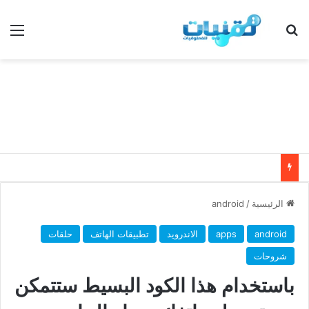
بحث عن
الق
الرئيسية
/
android
android
apps
الاندرويد
تطبيقات الهاتف
حلقات
شروحات
باستخدام هذا الكود البسيط ستتمكن