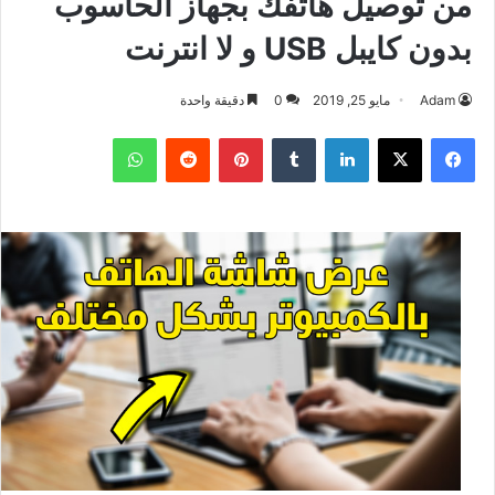
من توصيل هاتفك بجهاز الحاسوب
بدون كايبل USB و لا انترنت
Adam
مايو 25, 2019
0
دقيقة واحدة
فيسبوك
‫X
لينكدإن
بينتيريست
واتساب