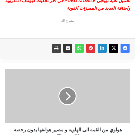
تحميل لعبة بوبجي PUBG MOBILE في اخر تحديث لهواتف الاندرويد
واضافة العديد من المميزات القوية
مقترح لك
هواوي
من
القمة
الى
الهاوية
و
مصير
هواتفها
بدون
رخصة
هواوي من القمة الى الهاوية و مصير هواتفها بدون رخصة
الاندرويد