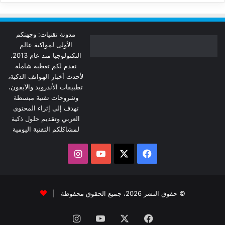
مدونة تقنيات: وجهتكم
الأولى لمواكبة عالم
التكنولوجيا منذ عام 2013.
نقدم لكم تغطية شاملة
لأحدث أخبار الهواتف الذكية،
تطبيقات الأندرويد والآيفون،
وشروحات تقنية مبسطة
تهدف إلى إثراء المحتوى
العربي وتقديم حلول ذكية
لمشاكلكم التقنية اليومية
‫X
فيسبوك
‫YouTube
انستقرام
© حقوق النشر 2026، جميع الحقوق محفوظة |
فيسبوك
‫X
‫YouTube
انستقرام