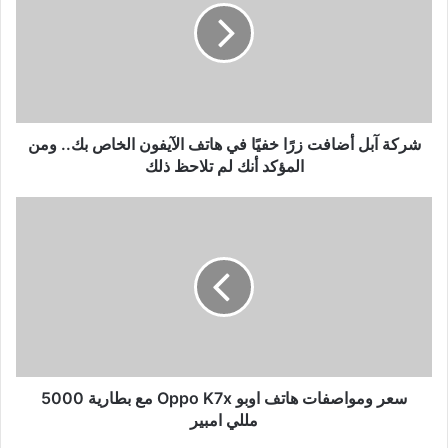
زرًا
خفيًا
في
هاتف
الآيفون
الخاص
بك..
شركة آبل أضافت زرًا خفيًا في هاتف الآيفون الخاص بك.. ومن
ومن
المؤكد أنك لم تلاحظ ذلك
المؤكد
أنك
سعر
لم
ومواصفات
تلاحظ
هاتف
ذلك
اوبو
Oppo
K7x
مع
بطارية
5000
مللي
سعر ومواصفات هاتف اوبو Oppo K7x مع بطارية 5000
امبير
مللي امبير