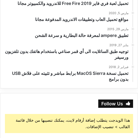
تحميل لعبة فري فاير Free Fire 2019 للاندرويد والكمبيوتر مجانا
مارس 5, 2020
مواقع تحميل العاب وتطبيقات الاندرويد المدفوعة مجانا
مارس 29, 2015
تطبيق ampere لمعرفة حالة البطارية و سرعة الشحن
يناير 27, 2019
توجيه طبق الساتلايت الى أي قمر صناعي باستخدام هاتفك بدون تلفزيون
ورسيفر
فبراير 2, 2018
تحميل نسخة MacOS Sierra برابط مباشر و تثبيته على فلاش USB
بدون برامج
Follow Us
هذا الويدجت يتطلب إضافة أرقام لايت، يمكنك تنصيبها من خلال قائمة
القالب > تنصيب الإضافات.